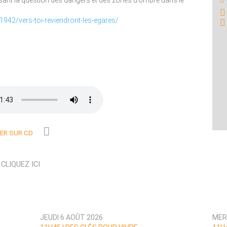
ant la question des dangers et des zones d’ombre dans le
1942/vers-toi-reviendront-les-egares/
R SUR CD
N
CLIQUEZ ICI
JEUDI 6 AOÛT 2026
MER