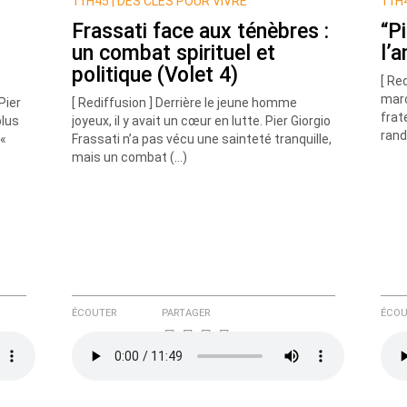
11H45 |
DES CLÉS POUR VIVRE
11H4
Frassati face aux ténèbres :
“Pi
un combat spirituel et
l’a
politique (Volet 4)
[ Re
marc
Pier
[ Rediffusion ] Derrière le jeune homme
frat
plus
joyeux, il y avait un cœur en lutte. Pier Giorgio
rand
 «
Frassati n’a pas vécu une sainteté tranquille,
e ici
mais un combat (…)
ÉCOUTER
PARTAGER
ÉCOU