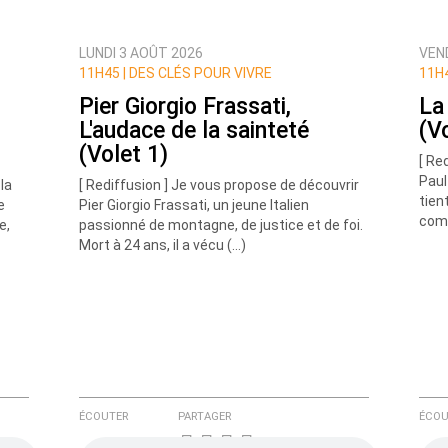
LUNDI 3 AOÛT 2026
VEND
ux commentaires de cette discussion par email
11H45 |
DES CLÉS POUR VIVRE
11H4
Pier Giorgio Frassati,
La 
L'audace de la sainteté
(V
(Volet 1)
[ Re
Paul
 la
[ Rediffusion ] Je vous propose de découvrir
tient
e
Pier Giorgio Frassati, un jeune Italien
comm
e,
passionné de montagne, de justice et de foi.
Mort à 24 ans, il a vécu (…)
ÉCOUTER
PARTAGER
ÉCOU