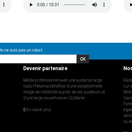
e ne suis pas un robot
Devenir partenaire
Nos
Média professionnel avec une audience large,
Radi
radio Présence bénéficie d’une exceptionnelle
sur 
image de crédibilité auprès de ses auditeurs et
Midi
d’une large couverture en Occitanie.
Garon
Pyré
En savoir plus
égal
dess
où e