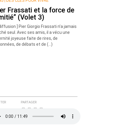
5 |
DES CLÉS POUR VIVRE
er Frassati et la force de
mitié” (Volet 3)
diffusion ] Pier Giorgio Frassati n’a jamais
hé seul. Avec ses amis, il a vécu une
ernité joyeuse faite de rires, de
onnées, de débats et de (…)
TER
PARTAGER