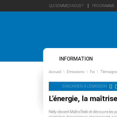
QUI SOMMES-NOUS ?
PROGRAMME
INFORMATION
Accueil
\
Emissions
\
Foi
\
Témoign
S'ABONNER À L'ÉMISSION
L’énergie, la maîtrise.
Nelly devient Maître Reiki et découvre les 