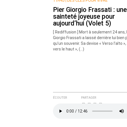
Nom
11H45 |
DES CLÉS POUR VIVRE
Pier Giorgio Frassati : une
sainteté joyeuse pour
Courriel (non publié)
aujourd’hui (Volet 5)
[ Rediffusion ] Mort à seulement 24 ans, 
Giorgio Frassati a laissé derrière lui bien 
qu’un souvenir. Sa devise « Verso l’alto »,
Ajoutez votre commentair
vers le haut », (…)
Texte de votre message
ÉCOUTER
PARTAGER