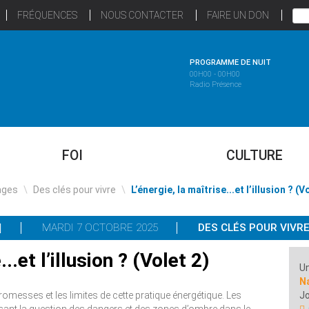
FRÉQUENCES
NOUS CONTACTER
FAIRE UN DON
PROGRAMME DE NUIT
00H00 - 00H00
Radio Présence
FOI
CULTURE
ages
\
Des clés pour vivre
\
L’énergie, la maîtrise...et l’illusion ? (V
MARDI 7 OCTOBRE 2025
DES CLÉS POUR VIVR
..et l’illusion ? (Volet 2)
Un
N
promesses et les limites de cette pratique énergétique. Les
Jo