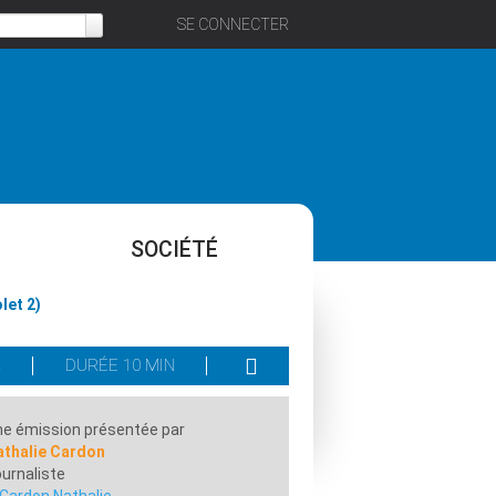
SE CONNECTER
SOCIÉTÉ
olet 2)
E
DURÉE 10 MIN
e émission présentée par
athalie Cardon
urnaliste