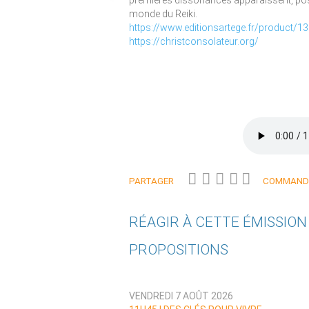
premières dissonances apparaissent, pos
monde du Reiki.
https://www.editionsartege.fr/product/13
https://christconsolateur.org/
PARTAGER
COMMANDE
RÉAGIR À CETTE ÉMISSIO
PROPOSITIONS
Qui êtes-vous ?
VENDREDI 7 AOÛT 2026