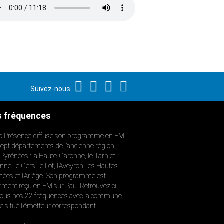
Suivez-nous
 fréquences
o Présence diffuse son programme en FM
sept départements de l’ancienne région
-Pyrénées : la Haute-Garonne, le Tarn et
ne, le Gers, le Lot, l’Aveyron, les Hautes-
nées et l’Ariège. Son programme est
ement reçu en FM sur Pau. Retrouvez ci-
ous nos 22 fréquences avec la commune
st situé l’émetteur correspondant.