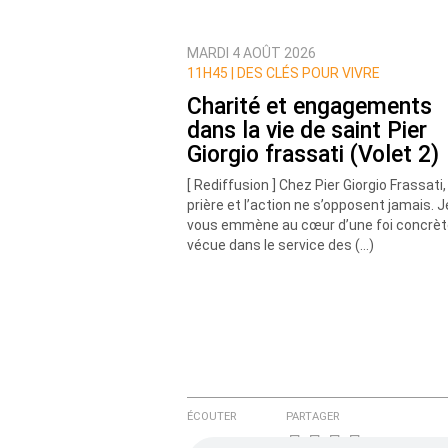
MARDI 4 AOÛT 2026
Prévenez-moi de tous les nouvea
11H45 |
DES CLÉS POUR VIVRE
Charité et engagements
dans la vie de saint Pier
Giorgio frassati (Volet 2)
[ Rediffusion ] Chez Pier Giorgio Frassati,
prière et l’action ne s’opposent jamais. J
vous emmène au cœur d’une foi concrèt
vécue dans le service des (…)
ÉCOUTER
PARTAGER