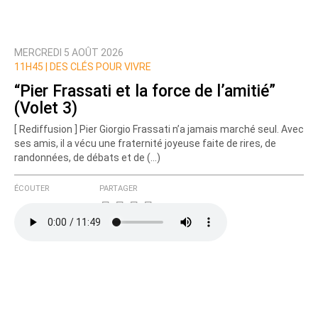
MERCREDI 5 AOÛT 2026
Prévenez-moi de tous les nouveaux commentaires
11H45 |
DES CLÉS POUR VIVRE
de cette discussion par email
“Pier Frassati et la force de l’amitié”
(Volet 3)
[ Rediffusion ] Pier Giorgio Frassati n’a jamais marché seul. Avec
ses amis, il a vécu une fraternité joyeuse faite de rires, de
randonnées, de débats et de (…)
ÉCOUTER
PARTAGER