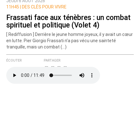
JEUDI 6 AOÛT 2026
Nom
11H45 |
DES CLÉS POUR VIVRE
Frassati face aux ténèbres : un combat
spirituel et politique (Volet 4)
Courriel (non publié)
[ Rediffusion ] Derrière le jeune homme joyeux, il y avait un cœur
en lutte. Pier Giorgio Frassati n’a pas vécu une sainteté
tranquille, mais un combat (…)
Ajoutez votre commentaire ici
ÉCOUTER
PARTAGER
Texte de votre message