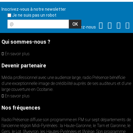
Inscrivez-vous à notre newsletter
Je ne suis pas un robot
@
Suivez-nous
Qui sommes-nous ?
En savoir plus
Devenir partenaire
Média professionnel avec une audience large, radio Présence bénéficie
d’une exceptionnelle image de crédibilité auprès de ses auditeurs et d’une
large couverture en Occitanie.
En savoir plus
Nos fréquences
Radio Présence diffuse son programme en FM sur sept départements de
l’ancienne région Midi-Pyrénées : la Haute-Garonne, le Tarn et Garonne, le
Gers, le Lot, l’Aveyron, les Hautes-Pyrénées et l’Ariège. Son programme