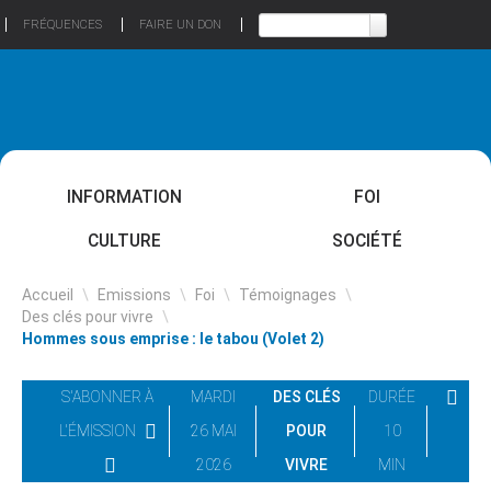
FRÉQUENCES
FAIRE UN DON
INFORMATION
FOI
CULTURE
SOCIÉTÉ
Accueil
\
Emissions
\
Foi
\
Témoignages
\
Des clés pour vivre
\
Hommes sous emprise : le tabou (Volet 2)
S'ABONNER À
MARDI
DES CLÉS
DURÉE
L'ÉMISSION
26 MAI
POUR
10
2026
VIVRE
MIN