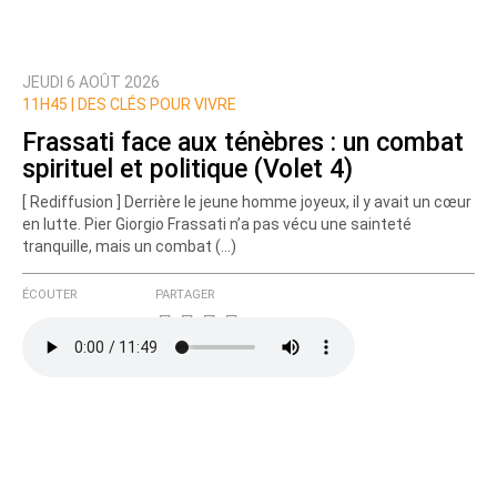
JEUDI 6 AOÛT 2026
Prévenez-moi de tous les nouveaux commentaires
11H45 |
DES CLÉS POUR VIVRE
de cette discussion par email
Frassati face aux ténèbres : un combat
spirituel et politique (Volet 4)
[ Rediffusion ] Derrière le jeune homme joyeux, il y avait un cœur
en lutte. Pier Giorgio Frassati n’a pas vécu une sainteté
tranquille, mais un combat (…)
ÉCOUTER
PARTAGER