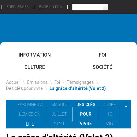
FRÉQUENCES
FAIRE UN DON
INFORMATION
FOI
CULTURE
SOCIÉTÉ
Accueil
\
Emissions
\
Foi
\
Témoignages
\
Des clés pour vivre
\
La grâce d’altérité (Volet 2)
S'ABONNER À
MARDI 9
DES CLÉS
DURÉE
L'ÉMISSION
JUILLET
POUR
10
2024
VIVRE
MIN