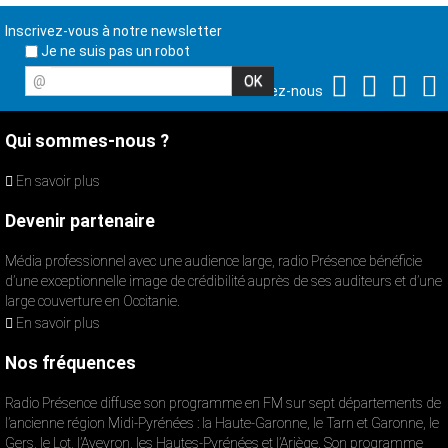
Inscrivez-vous à notre newsletter
Je ne suis pas un robot
@
Suivez-nous
Qui sommes-nous ?
En savoir plus
Devenir partenaire
Média professionnel avec une audience large, radio Présence bénéficie
d’une exceptionnelle image de crédibilité auprès de ses auditeurs et d’une
large couverture en Occitanie.
En savoir plus
Nos fréquences
Radio Présence diffuse son programme en FM sur sept départements de
l’ancienne région Midi-Pyrénées : la Haute-Garonne, le Tarn et Garonne, le
Gers, le Lot, l’Aveyron, les Hautes-Pyrénées et l’Ariège. Son programme