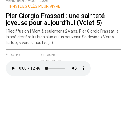
VENDREDI 7 AOÛT 2026
Nom
11H45 |
DES CLÉS POUR VIVRE
Pier Giorgio Frassati : une sainteté
joyeuse pour aujourd’hui (Volet 5)
Courriel (non publié)
[ Rediffusion ] Mort à seulement 24 ans, Pier Giorgio Frassati a
laissé derrière lui bien plus qu’un souvenir. Sa devise « Verso
l’alto », « vers le haut », (…)
Ajoutez votre commentaire ici
ÉCOUTER
PARTAGER
Texte de votre message