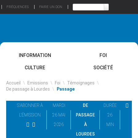
FRÉQUENCES
FAIRE UN DON
INFORMATION
FOI
CULTURE
SOCIÉTÉ
Accueil
\
Emissions
\
Foi
\
Témoignages
\
De passage à Lourdes
\
Passage
S'ABONNER À
MARDI
DE
DURÉE
L'ÉMISSION
26 MAI
PASSAGE
26
2026
À
MIN
LOURDES