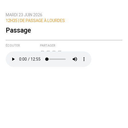
Qui êtes-vous ?
MARDI 23 JUIN 2026
Nom
12H35 |
DE PASSAGE À LOURDES
Passage
Courriel (non publié)
ÉCOUTER
PARTAGER
Ajoutez votre commentaire ici
Texte de votre message