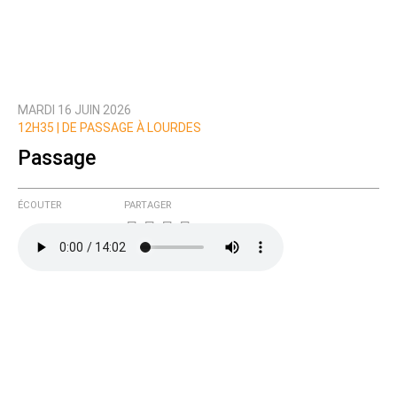
MARDI 16 JUIN 2026
Prévenez-moi de tous les nouveaux commentaires
12H35 |
DE PASSAGE À LOURDES
de cette discussion par email
Passage
ÉCOUTER
PARTAGER