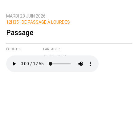
Qui êtes-vous ?
MARDI 23 JUIN 2026
Nom
12H35 |
DE PASSAGE À LOURDES
Passage
Courriel (non publié)
ÉCOUTER
PARTAGER
Ajoutez votre commentaire ici
Texte de votre message