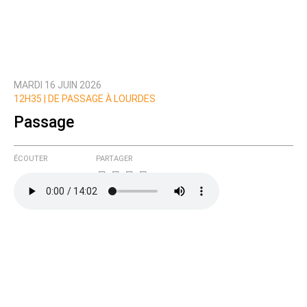
MARDI 16 JUIN 2026
Prévenez-moi de tous les nouveaux commentaires
12H35 |
DE PASSAGE À LOURDES
de cette discussion par email
Passage
ÉCOUTER
PARTAGER