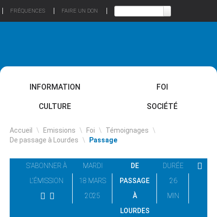
FRÉQUENCES
FAIRE UN DON
INFORMATION
FOI
CULTURE
SOCIÉTÉ
Accueil
\
Emissions
\
Foi
\
Témoignages
\
De passage à Lourdes
\
Passage
S'ABONNER À
MARDI
DE
DURÉE
L'ÉMISSION
18 MARS
PASSAGE
26
2025
À
MIN
LOURDES