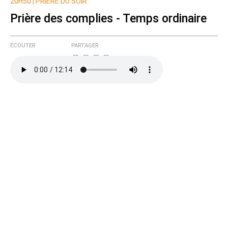
Nom
20H50 |
PRIÈRE DU SOIR
Prière des complies - Temps ordinaire
Courriel (non publié)
ÉCOUTER
PARTAGER
Ajoutez votre commentaire ici
Texte de votre message