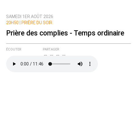
SAMEDI 1ER AOÛT 2026
Prévenez-moi de tous les nouveaux commentaires
20H50 |
PRIÈRE DU SOIR
de cette discussion par email
Prière des complies - Temps ordinaire
ÉCOUTER
PARTAGER