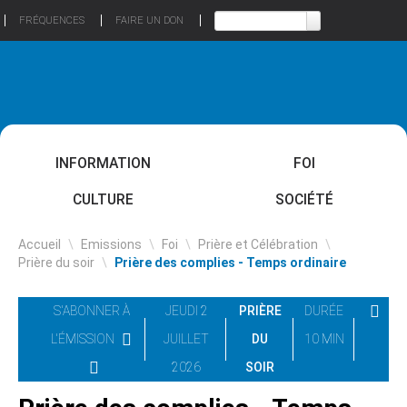
FRÉQUENCES
FAIRE UN DON
INFORMATION
FOI
CULTURE
SOCIÉTÉ
Accueil
\
Emissions
\
Foi
\
Prière et Célébration
\
Prière du soir
\
Prière des complies - Temps ordinaire
S'ABONNER À
JEUDI 2
PRIÈRE
DURÉE
L'ÉMISSION
JUILLET
DU
10 MIN
2026
SOIR