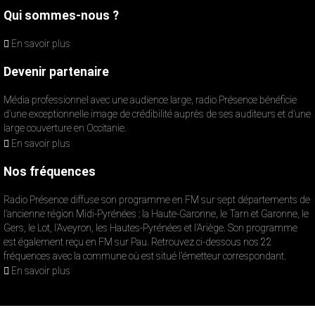
Qui sommes-nous ?
En savoir plus
Devenir partenaire
Média professionnel avec une audience large, radio Présence bénéficie
d’une exceptionnelle image de crédibilité auprès de ses auditeurs et d’une
large couverture en Occitanie.
En savoir plus
Nos fréquences
Radio Présence diffuse son programme en FM sur sept départements de
l’ancienne région Midi-Pyrénées : la Haute-Garonne, le Tarn et Garonne, le
Gers, le Lot, l’Aveyron, les Hautes-Pyrénées et l’Ariège. Son programme
est également reçu en FM sur Pau. Retrouvez ci-dessous nos 22
fréquences avec la commune où est situé l’émetteur correspondant.
En savoir plus