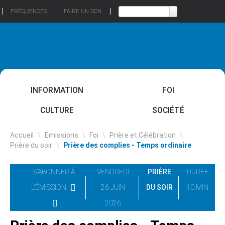
FRÉQUENCES
FAIRE UN DON
INFORMATION
FOI
CULTURE
SOCIÉTÉ
Accueil
\
Emissions
\
Foi
\
Prière et Célébration
\
Prière du soir
\
Prière des complies - Temps ordinaire
S'ABONNER À
VENDREDI
PRIÈRE
DURÉE
L'ÉMISSION
26 JUIN
DU SOIR
10 MIN
2026