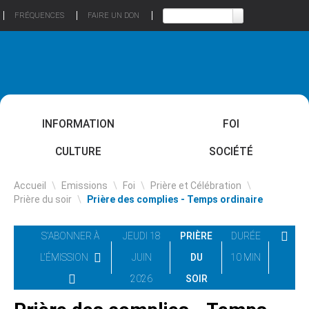
FRÉQUENCES
FAIRE UN DON
INFORMATION
FOI
CULTURE
SOCIÉTÉ
Accueil
\
Emissions
\
Foi
\
Prière et Célébration
\
Prière du soir
\
Prière des complies - Temps ordinaire
S'ABONNER À
JEUDI 18
PRIÈRE
DURÉE
L'ÉMISSION
JUIN
DU
10 MIN
2026
SOIR