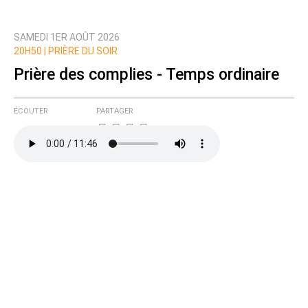
SAMEDI 1ER AOÛT 2026
Prévenez-moi de tous les nouveaux commentaires
20H50 |
PRIÈRE DU SOIR
de cette discussion par email
Prière des complies - Temps ordinaire
ÉCOUTER
PARTAGER