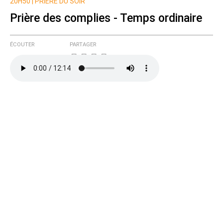
Nom
20H50 |
PRIÈRE DU SOIR
Prière des complies - Temps ordinaire
Courriel (non publié)
ÉCOUTER
PARTAGER
Ajoutez votre commentaire ici
Texte de votre message