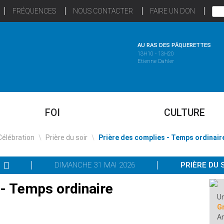
FRÉQUENCES
NOUS CONTACTER
FAIRE UN DON
AU RAS DES PÂQUERETTES
13H10 - 13H20
Etienne Dahler
FOI
CULTURE
Célébration
\
Prière du soir
\
Prière des complies - Temps ordinair
DIMANCHE 31 MAI 2026
PRIÈRE DU 
 - Temps ordinaire
Un
G
A