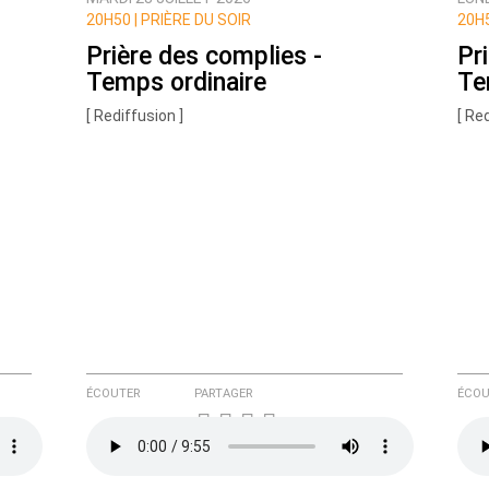
ux commentaires de cette discussion par email
20H50 |
PRIÈRE DU SOIR
20H5
Prière des complies -
Pr
Temps ordinaire
Te
[ Rediffusion ]
[ Re
ÉCOUTER
PARTAGER
ÉCOU