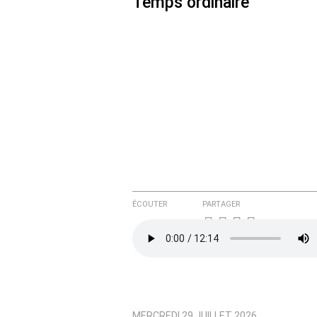
Temps ordinaire
Courriel (non publié)
Ajoutez votre commentair
Texte de votre message
ÉCOUTER
PARTAGER
MERCREDI 29 JUILLET 2026