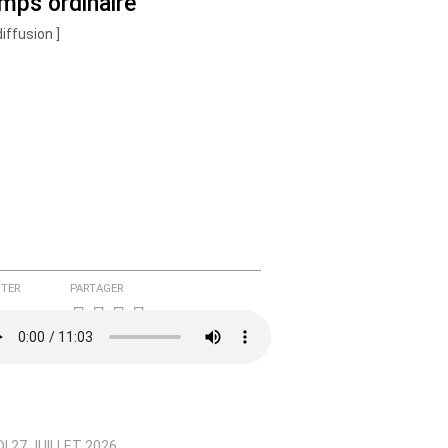
mps ordinaire
diffusion ]
TER
PARTAGER
I 27 JUILLET 2026