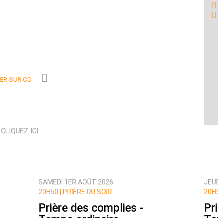
R SUR CD
N
CLIQUEZ ICI
SAMEDI 1ER AOÛT 2026
JEUD
20H50 |
PRIÈRE DU SOIR
20H5
Prière des complies -
Pr