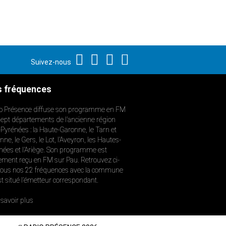
Suivez-nous
 fréquences
o Présence diffuse son programme en FM
sept départements de l’ancienne région
-Pyrénées : la Haute-Garonne, le Tarn et
ne, le Gers, le Lot, l’Aveyron, les Hautes-
nées et l’Ariège. Son programme est
ement reçu en FM sur Pau. Retrouvez ci-
ous nos 22 fréquences avec la commune
st situé l’émetteur correspondant.
savoir plus