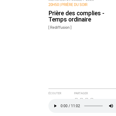
Prévenez-moi de tous les nouvea
20H50 |
PRIÈRE DU SOIR
Prière des complies -
Temps ordinaire
[ Rediffusion ]
ÉCOUTER
PARTAGER