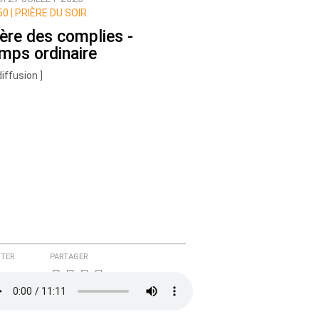
0 |
PRIÈRE DU SOIR
ière des complies -
mps ordinaire
diffusion ]
TER
PARTAGER