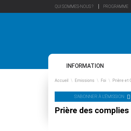
QUI SOMMES-NOUS ?
PROGRAMME
INFORMATION
Accueil
\
Emissions
\
Foi
\
Prière et 
S'ABONNER À L'ÉMISSION
Prière des complies