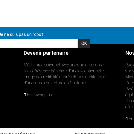
e ne suis pas un robot
Devenir partenaire
Nos
Média professionnel avec une audience large,
Radi
radio Présence bénéficie d’une exceptionnelle
sur 
image de crédibilité auprès de ses auditeurs et
Midi
d’une large couverture en Occitanie.
Garon
Pyré
En savoir plus
égal
dess
où e
En 