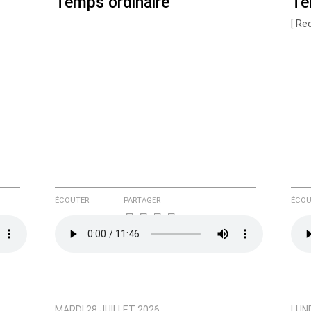
Temps ordinaire
Te
[ Re
e ici
ÉCOUTER
PARTAGER
ÉCOU
MARDI 28 JUILLET 2026
LUND