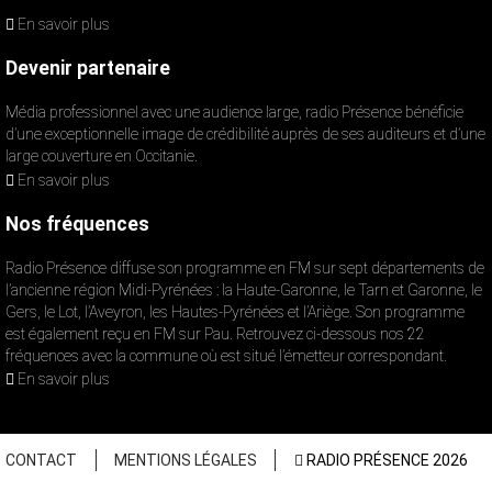
En savoir plus
Devenir partenaire
Média professionnel avec une audience large, radio Présence bénéficie
d’une exceptionnelle image de crédibilité auprès de ses auditeurs et d’une
large couverture en Occitanie.
En savoir plus
Nos fréquences
Radio Présence diffuse son programme en FM sur sept départements de
l’ancienne région Midi-Pyrénées : la Haute-Garonne, le Tarn et Garonne, le
Gers, le Lot, l’Aveyron, les Hautes-Pyrénées et l’Ariège. Son programme
est également reçu en FM sur Pau. Retrouvez ci-dessous nos 22
fréquences avec la commune où est situé l’émetteur correspondant.
En savoir plus
CONTACT
MENTIONS LÉGALES
RADIO PRÉSENCE 2026