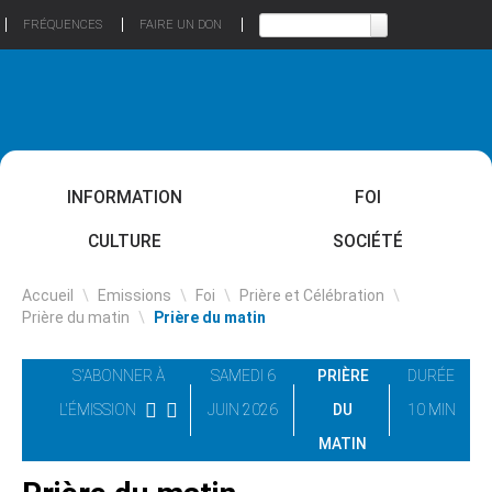
FRÉQUENCES
FAIRE UN DON
INFORMATION
FOI
CULTURE
SOCIÉTÉ
Accueil
\
Emissions
\
Foi
\
Prière et Célébration
\
Prière du matin
\
Prière du matin
S'ABONNER À
SAMEDI 6
PRIÈRE
DURÉE
L'ÉMISSION
JUIN 2026
DU
10 MIN
MATIN