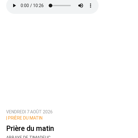
Ajoutez votre commentaire ici
Texte de votre message
VENDREDI 7 AOÛT 2026
Prévenez-moi de tous les nouveaux commentaires
|
PRIÈRE DU MATIN
de cette discussion par email
Prière du matin
ABBAYE DE TIMADEUC