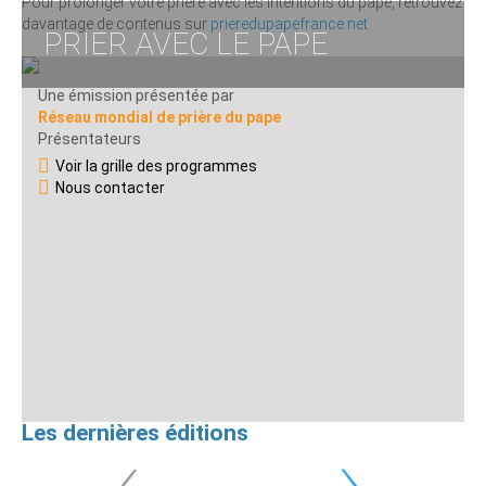
Pour prolonger votre prière avec les intentions du pape, retrouvez
davantage de contenus sur
prieredupapefrance.net
PRIER AVEC LE PAPE
Une émission présentée par
Réseau mondial de prière du pape
Présentateurs
Voir la grille des programmes
Nous contacter
Les dernières éditions
‹
›