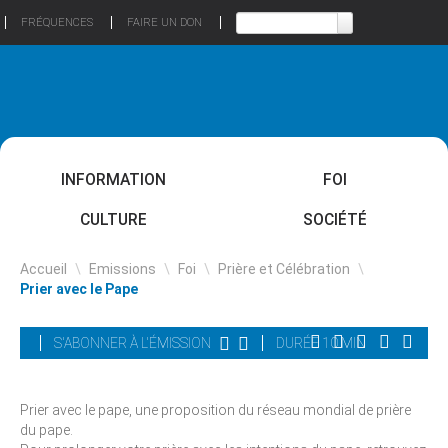
FRÉQUENCES
FAIRE UN DON
INFORMATION
FOI
CULTURE
SOCIÉTÉ
Accueil
\
Emissions
\
Foi
\
Prière et Célébration
\
Prier avec le Pape
S'ABONNER À L'ÉMISSION
DURÉE 10 MIN
Prier avec le pape, une proposition du réseau mondial de prière
du pape.