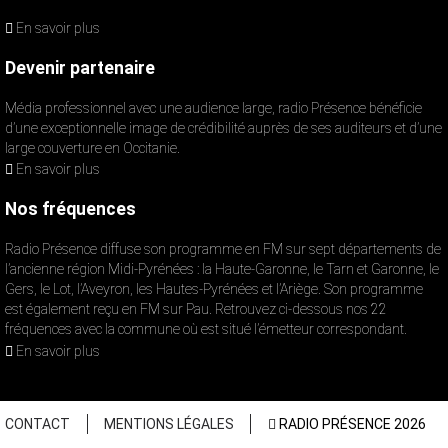
En savoir plus
Devenir partenaire
Média professionnel avec une audience large, radio Présence bénéficie
d’une exceptionnelle image de crédibilité auprès de ses auditeurs et d’une
large couverture en Occitanie.
En savoir plus
Nos fréquences
Radio Présence diffuse son programme en FM sur sept départements de
l’ancienne région Midi-Pyrénées : la Haute-Garonne, le Tarn et Garonne, le
Gers, le Lot, l’Aveyron, les Hautes-Pyrénées et l’Ariège. Son programme
est également reçu en FM sur Pau. Retrouvez ci-dessous nos 22
fréquences avec la commune où est situé l’émetteur correspondant.
En savoir plus
CONTACT
MENTIONS LÉGALES
RADIO PRÉSENCE 2026