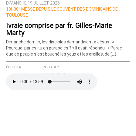
DIMANCHE 19 JUILLET 2026
Prévenez-moi de tous les nouveaux commentaires
10H30 |
MESSE DEPUIS LE COUVENT DES DOMINICAINS DE
de cette discussion par email
TOULOUSE
Ivraie comprise par fr. Gilles-Marie
Marty
Dimanche dernier, les disciples demandaient à Jésus : «
Pourquoi parles-tu en paraboles ? » Il avait répondu : « Parce
que ce peuple s’est bouché les yeux et les oreilles, de (…)
ÉCOUTER
PARTAGER