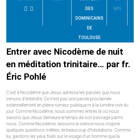
DES
MIN
DOMINICAINS
DE
TOULOUSE
Entrer avec Nicodème de nuit
en méditation trinitaire… par fr.
Éric Pohlé
C’est à Nicodème que Jésus adresse les paroles que nous
venons d’entendre. Ce n’est pas une parole proclamée
solennellement en pleine rumeur publique ni à la lumière vive du
jour. Comme Nicodème, nous sommes entrés là où nous
savons que Jésus demeure le temps de son passage parmi
nous. Comme Nicodème, laissons le silence nous inspirer
quelques questions mêlées de beaucoup d’hésitations. Comme
lui, gardons les yeux fixés sur le visage d’un homme que la