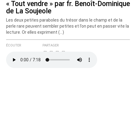
« Tout vendre » par fr. Benoît-Dominique
de La Soujeole
Courriel (non publié)
Les deux petites paraboles du trésor dans le champ et de la
perle rare peuvent sembler petites et l’on peut en passer vite la
lecture. Or elles expriment (…)
Ajoutez votre commentaire ici
ÉCOUTER
PARTAGER
Texte de votre message