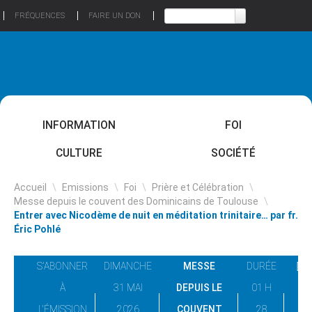
FRÉQUENCES
FAIRE UN DON
INFORMATION
FOI
CULTURE
SOCIÉTÉ
Accueil
\
Emissions
\
Foi
\
Prière et Célébration
\
Messe depuis le couvent des Dominicains de Toulouse
\
Entrer avec Nicodème de nuit en méditation trinitaire… par fr.
Éric Pohlé
S'ABONNER
DIMANCHE
MESSE
DURÉE
À
31 MAI
DEPUIS LE
01 H
L'ÉMISSION
2026
COUVENT
28