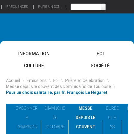
FRÉQUENCES
FAIRE UN DON
INFORMATION
FOI
CULTURE
SOCIÉTÉ
Accueil
\
Emissions
\
Foi
\
Prière et Célébration
\
Messe depuis le couvent des Dominicains de Toulouse
\
Pour un choix salutaire, par fr. François Le Hégaret
S'ABONNER
DIMANCHE
MESSE
DURÉE
À
26
DEPUIS LE
01 H
L'ÉMISSION
OCTOBRE
COUVENT
28