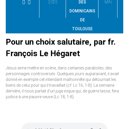
2025
DES
MIN
DOMINICAINS
DE
TOULOUSE
Pour un choix salutaire, par fr.
François Le Hégaret
Jésus aime mettre en scène, dans certaines paraboles, des
personnages controversés. Quelques jours auparavant, il avait
donné en exemple cet intendant malhonnête qui détournait les
biens de celui pour qui il travaillait (cf. Lc 16, 1-8). La semaine
dernière, il nous parlait d’un juge inique qui, de guerre lasse, fera
justice à une pauvre veuve (Lc 18, 1-8).