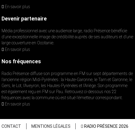
En savoir plus
Devenir partenaire
Média professionnel avec une audience large, radio Présence bénéficie
d’une exceptionnelle image de crédibilité auprès de ses auditeurs et d’une
large couverture en Occitanie.
En savoir plus
Nos fréquences
Radio Présence diffuse son programme en FM sur sept départements de
l’ancienne région Midi-Pyrénées : la Haute-Garonne, le Tarn et Garonne, le
Gers, le Lot, l’Aveyron, les Hautes-Pyrénées et l’Ariège. Son programme
est également reçu en FM sur Pau. Retrouvez ci-dessous nos 22
fréquences avec la commune où est situé l’émetteur correspondant.
En savoir plus
CONTACT
MENTIONS LÉGALES
RADIO PRÉSENCE 2026