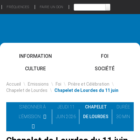
FRÉQUENCES
FAIRE UN DON
INFORMATION
FOI
CULTURE
SOCIÉTÉ
Accueil
\
Emissions
\
Foi
\
Prière et Célébration
\
Chapelet de Lourdes
\
Chapelet de Lourdes du 11 juin
S'ABONNER À
JEUDI 11
CHAPELET
DURÉE
L'ÉMISSION
JUIN 2026
DE LOURDES
30 MIN