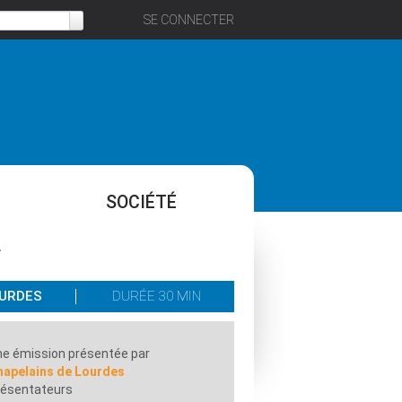
SE CONNECTER
SOCIÉTÉ
.
OURDES
DURÉE 30 MIN
e émission présentée par
hapelains de Lourdes
résentateurs