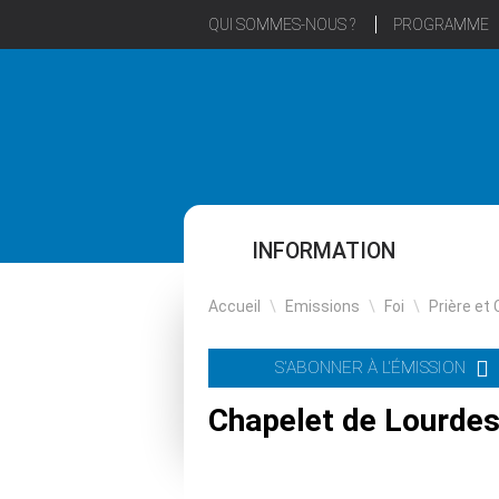
QUI SOMMES-NOUS ?
PROGRAMME
INFORMATION
Accueil
\
Emissions
\
Foi
\
Prière et 
S'ABONNER À L'ÉMISSION
Chapelet de Lourdes 