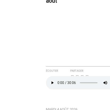
août
Courriel (non publié)
Ajoutez votre commentair
Texte de votre message
ÉCOUTER
PARTAGER
MARDI 4 AOÛT 2026