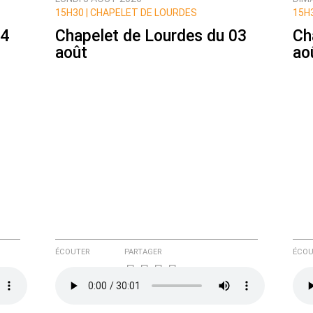
ux commentaires de cette discussion par email
15H30 |
CHAPELET DE LOURDES
15H3
04
Chapelet de Lourdes du 03
Ch
août
ao
ÉCOUTER
PARTAGER
ÉCOU