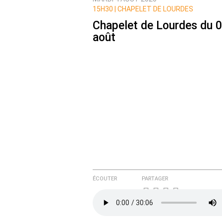
Prévenez-moi de tous les nouvea
15H30 |
CHAPELET DE LOURDES
Chapelet de Lourdes du 
août
ÉCOUTER
PARTAGER