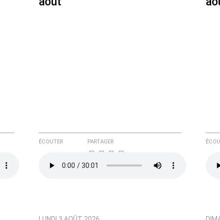
août
ao
e ici
ÉCOUTER
PARTAGER
ÉCOU
LUNDI 3 AOÛT 2026
DIM