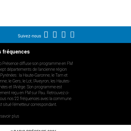
Suivez-nous
 fréquences
o Présence diffuse son programme en FM
sept départements de l’ancienne région
-Pyrénées : la Haute-Garonne, le Tarn et
ne, le Gers, le Lot, l’Aveyron, les Hautes-
nées et l’Ariège. Son programme est
ement reçu en FM sur Pau. Retrouvez ci-
ous nos 22 fréquences avec la commune
st situé l’émetteur correspondant.
savoir plus