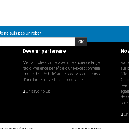
e ne suis pas un robot
Devenir partenaire
Nos
Média professionnel avec une audience large,
Radi
radio Présence bénéficie d’une exceptionnelle
sur 
image de crédibilité auprès de ses auditeurs et
Midi
d’une large couverture en Occitanie.
Garon
Pyré
En savoir plus
égal
dess
où e
En 