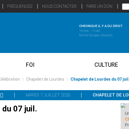
FRÉQUENCES
NOUS CONTACTER
FAIRE UN DON
CHRONIQUE IL Y A DU DROIT
10H54 - 11H00
Michel Burgan (Avocat)
FOI
CULTURE
Célébration
\
Chapelet de Lourdes
\
Chapelet de Lourdes du 07 juil
MARDI 7 JUILLET 2026
CHAPELET DE L
du 07 juil.
Un
C
P