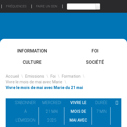
FRÉQUENCES
FAIRE UN DON
INFORMATION
FOI
CULTURE
SOCIÉTÉ
Accueil
\
Emissions
\
Foi
\
Formation
\
Vivre le mois de mai avec Marie
\
Vivre le mois de mai avec Marie du 21 mai
S'ABONNER
MERCREDI
VIVRE LE
DURÉE
À
21 MAI
MOIS DE
7 MIN
L'ÉMISSION
2025
MAI AVEC