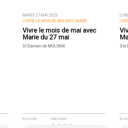
MARDI 27 MAI 2025
LUND
ux commentaires de cette discussion par email
|
VIVRE LE MOIS DE MAI AVEC MARIE
|
VIV
Vivre le mois de mai avec
Vi
Marie du 27 mai
Ma
St Damien de MOLOKAI
Ste 
ÉCOUTER
PARTAGER
ÉCOU