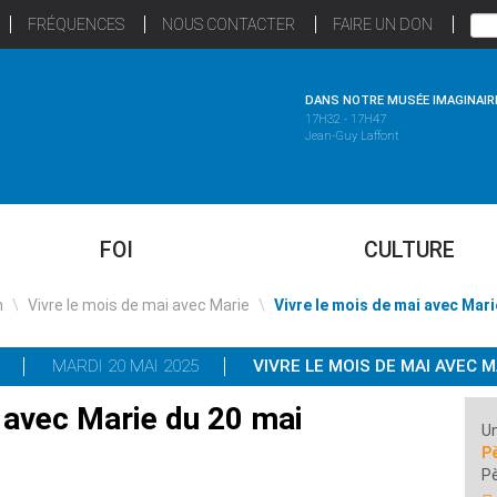
FRÉQUENCES
NOUS CONTACTER
FAIRE UN DON
DANS NOTRE MUSÉE IMAGINAIR
17H32 - 17H47
Jean-Guy Laffont
FOI
CULTURE
n
\
Vivre le mois de mai avec Marie
\
Vivre le mois de mai avec Mari
MARDI 20 MAI 2025
VIVRE LE MOIS DE MAI AVEC M
 avec Marie du 20 mai
Un
P
Pè