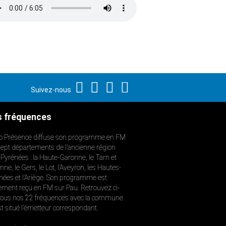
Suivez-nous
 fréquences
o Présence diffuse son programme en FM
sept départements de l’ancienne région
-Pyrénées : la Haute-Garonne, le Tarn et
ne, le Gers, le Lot, l’Aveyron, les Hautes-
nées et l’Ariège. Son programme est
ement reçu en FM sur Pau. Retrouvez ci-
ous nos 22 fréquences avec la commune
st situé l’émetteur correspondant.