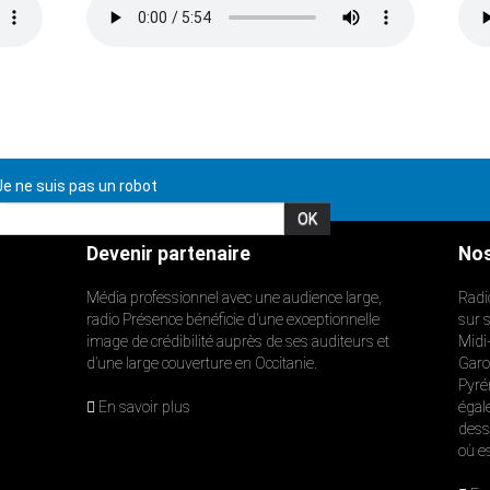
e ne suis pas un robot
Devenir partenaire
Nos
Média professionnel avec une audience large,
Radi
radio Présence bénéficie d’une exceptionnelle
sur 
image de crédibilité auprès de ses auditeurs et
Midi
d’une large couverture en Occitanie.
Garon
Pyré
En savoir plus
égal
dess
où e