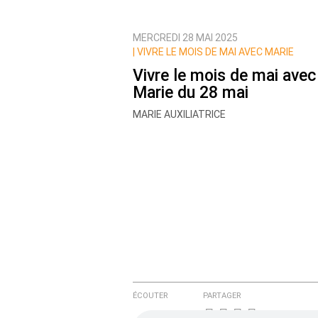
MERCREDI 28 MAI 2025
Prévenez-moi de tous les nouvea
|
VIVRE LE MOIS DE MAI AVEC MARIE
Vivre le mois de mai avec
Marie du 28 mai
MARIE AUXILIATRICE
ÉCOUTER
PARTAGER