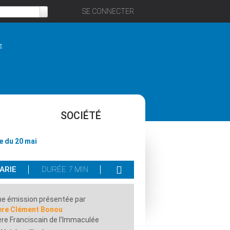
SE CONNECTER
E
SOCIÉTÉ
e du 20 mai
ARIE
DURÉE 7 MIN
e émission présentée par
ère Clément Bonou
re Franciscain de l’Immaculée