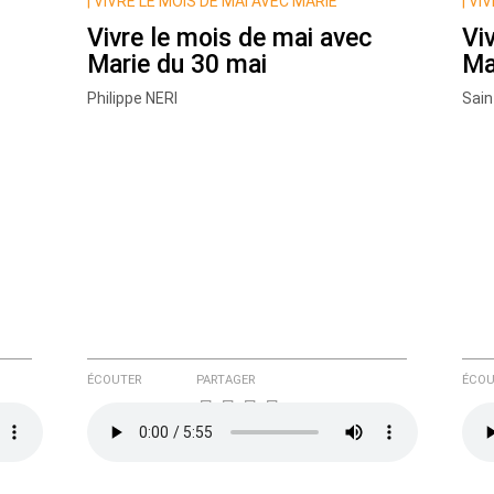
|
VIVRE LE MOIS DE MAI AVEC MARIE
|
VIV
Vivre le mois de mai avec
Vi
Marie du 30 mai
Ma
Philippe NERI
Sain
e ici
ÉCOUTER
PARTAGER
ÉCOU