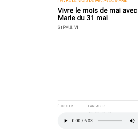
Nom
|
VIVRE LE MOIS DE MAI AVEC MARIE
Vivre le mois de mai avec
Marie du 31 mai
Courriel (non publié)
St PAUL VI
Ajoutez votre commentair
Texte de votre message
ÉCOUTER
PARTAGER