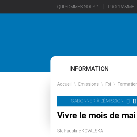
QUI SOMMES-NOUS ?
PROGRAMME
INFORMATION
Accueil
\
Emissions
\
Foi
\
Formatio
S'ABONNER À L'ÉMISSION
Vivre le mois de mai
Ste Faustine KOVALSKA