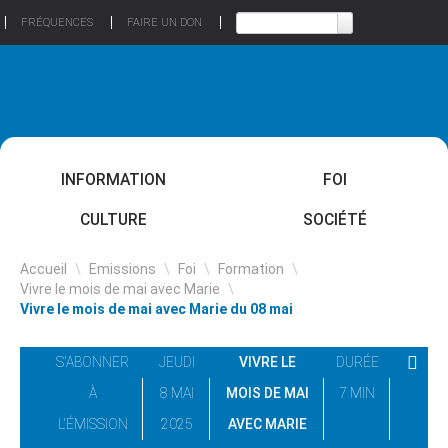
FRÉQUENCES
FAIRE UN DON
INFORMATION
FOI
CULTURE
SOCIÉTÉ
Accueil
\
Emissions
\
Foi
\
Formation
\
Vivre le mois de mai avec Marie
\
Vivre le mois de mai avec Marie du 08 mai
S'ABONNER
JEUDI
VIVRE LE
DURÉE
À
8 MAI
MOIS DE MAI
7 MIN
L'ÉMISSION
2025
AVEC MARIE