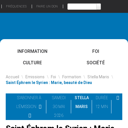
FRÉQUENCES
FAIRE UN DON
INFORMATION
FOI
CULTURE
SOCIÉTÉ
Accueil
\
Emissions
\
Foi
\
Formation
\
Stella Maris
\
Saint Éphrem le Syrien : Marie, beauté de Dieu
S'ABONNER À
SAMEDI
STELLA
DURÉE
L'ÉMISSION
30 MAI
MARIS
12 MIN
2026