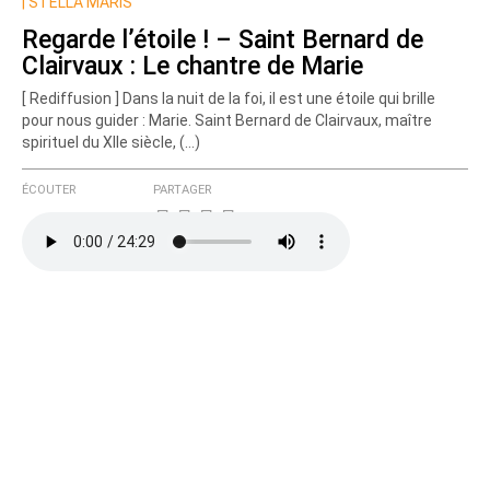
Nom
|
STELLA MARIS
Regarde l’étoile ! – Saint Bernard de
Clairvaux : Le chantre de Marie
Courriel (non publié)
[ Rediffusion ] Dans la nuit de la foi, il est une étoile qui brille
pour nous guider : Marie. Saint Bernard de Clairvaux, maître
spirituel du XIIe siècle, (…)
Ajoutez votre commentaire ici
ÉCOUTER
PARTAGER
Texte de votre message