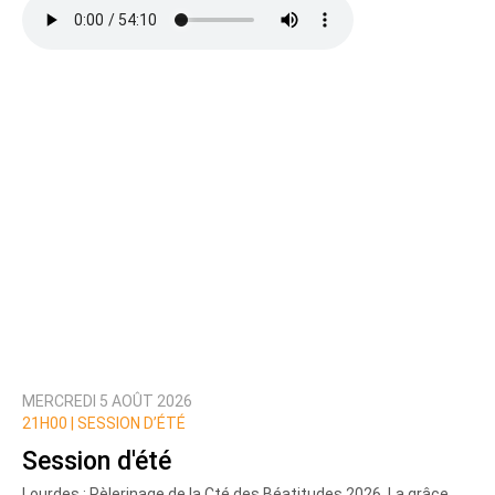
Ajoutez votre commentaire ici
Texte de votre message
MERCREDI 5 AOÛT 2026
Prévenez-moi de tous les nouveaux commentaires
21H00 |
SESSION D’ÉTÉ
de cette discussion par email
Session d'été
Lourdes : Pèlerinage de la Cté des Béatitudes 2026. La grâce