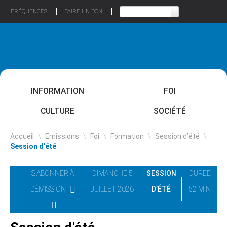
FRÉQUENCES
FAIRE UN DON
INFORMATION
FOI
CULTURE
SOCIÉTÉ
Accueil
\
Emissions
\
Foi
\
Formation
\
Session d’été
\
Session d'été
S'ABONNER À
DIMANCHE 5
SESSION
DURÉE
L'ÉMISSION
JUILLET 2026
D’ÉTÉ
52 MIN