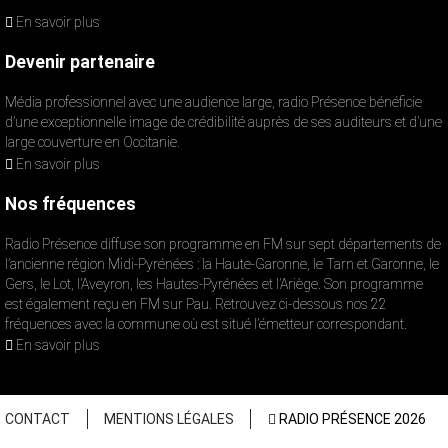
En savoir plus
Devenir partenaire
Média professionnel avec une audience large, radio Présence bénéficie
d’une exceptionnelle image de crédibilité auprès de ses auditeurs et d’une
large couverture en Occitanie.
En savoir plus
Nos fréquences
Radio Présence diffuse son programme en FM sur sept départements de
l’ancienne région Midi-Pyrénées : la Haute-Garonne, le Tarn et Garonne, le
Gers, le Lot, l’Aveyron, les Hautes-Pyrénées et l’Ariège. Son programme
est également reçu en FM sur Pau. Retrouvez ci-dessous nos 22
fréquences avec la commune où est situé l’émetteur correspondant.
En savoir plus
CONTACT
MENTIONS LÉGALES
RADIO PRÉSENCE 2026