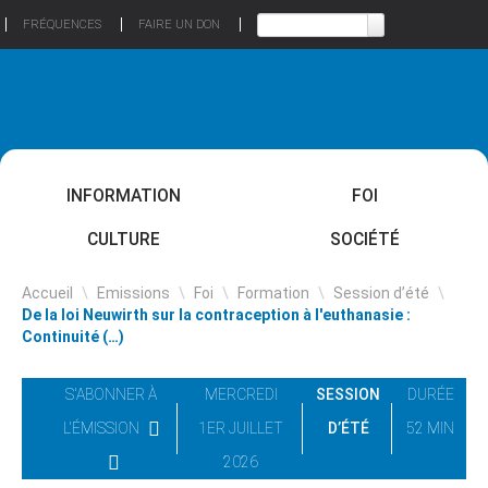
FRÉQUENCES
FAIRE UN DON
INFORMATION
FOI
CULTURE
SOCIÉTÉ
Accueil
\
Emissions
\
Foi
\
Formation
\
Session d’été
\
De la loi Neuwirth sur la contraception à l'euthanasie :
Continuité (…)
S'ABONNER À
MERCREDI
SESSION
DURÉE
L'ÉMISSION
1ER JUILLET
D’ÉTÉ
52 MIN
2026