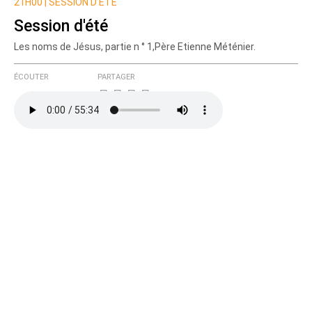
Nom
21H00 |
SESSION D’ÉTÉ
Session d'été
Les noms de Jésus, partie n ° 1,Père Etienne Méténier.
Courriel (non publié)
ÉCOUTER
PARTAGER
Ajoutez votre commentaire ici
Texte de votre message