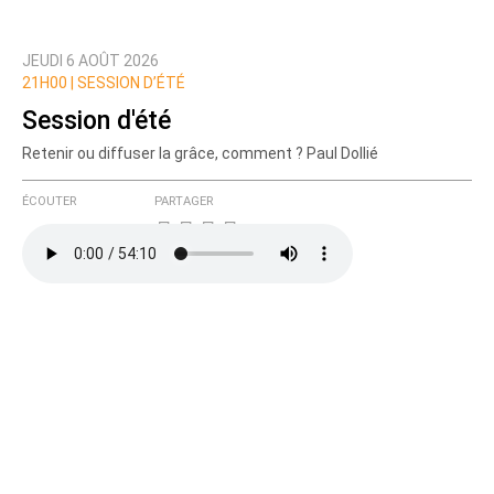
JEUDI 6 AOÛT 2026
Prévenez-moi de tous les nouveaux commentaires
21H00 |
SESSION D’ÉTÉ
de cette discussion par email
Session d'été
Retenir ou diffuser la grâce, comment ? Paul Dollié
ÉCOUTER
PARTAGER