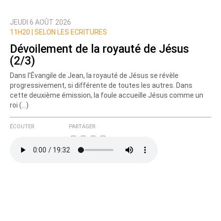
JEUDI 6 AOÛT 2026
Prévenez-moi de tous les nouveaux commentaires
11H20 |
SELON LES ECRITURES
de cette discussion par email
Dévoilement de la royauté de Jésus
(2/3)
Dans l’Évangile de Jean, la royauté de Jésus se révèle
progressivement, si différente de toutes les autres. Dans
cette deuxième émission, la foule accueille Jésus comme un
roi (…)
ÉCOUTER
PARTAGER