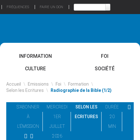
FRÉQUENCES
FAIRE UN DON
INFORMATION
FOI
CULTURE
SOCIÉTÉ
Accueil
\
Emissions
\
Foi
\
Formation
\
Selon les Ecritures
\
Radiographie de la Bible (1/2)
S'ABONNER
MERCREDI
SELON LES
DURÉE
À
1ER
ECRITURES
20
L'ÉMISSION
JUILLET
MIN
2026