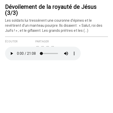
Dévoilement de la royauté de Jésus
(3/3)
Courriel (non publié)
Les soldats lui tressèrent une couronne d’épines et le
revêtirent d’un manteau pourpre. Ils disaient : « Salut, roi des
Juifs ! » ; et le giflaient. Les grands prêtres et les (…)
Ajoutez votre commentaire ici
ÉCOUTER
PARTAGER
Texte de votre message