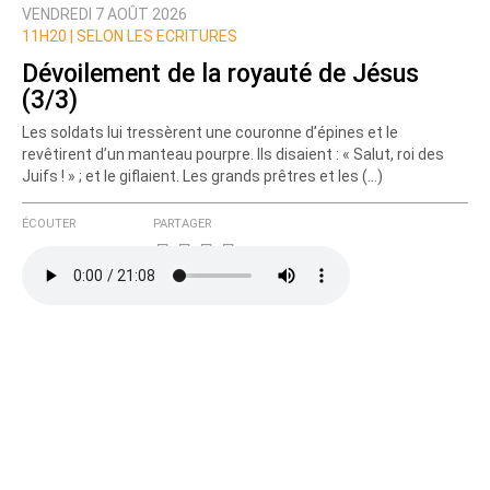
VENDREDI 7 AOÛT 2026
Nom
11H20 |
SELON LES ECRITURES
Dévoilement de la royauté de Jésus
(3/3)
Courriel (non publié)
Les soldats lui tressèrent une couronne d’épines et le
revêtirent d’un manteau pourpre. Ils disaient : « Salut, roi des
Juifs ! » ; et le giflaient. Les grands prêtres et les (…)
Ajoutez votre commentaire ici
ÉCOUTER
PARTAGER
Texte de votre message