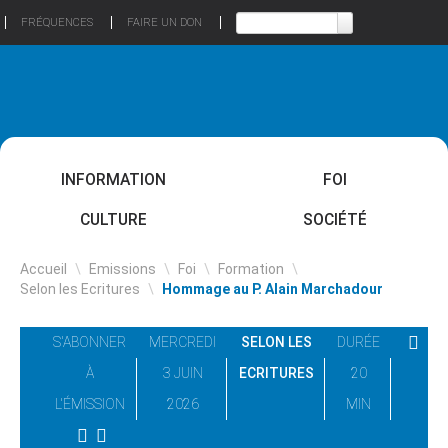
FRÉQUENCES
FAIRE UN DON
INFORMATION
FOI
CULTURE
SOCIÉTÉ
Accueil
\
Emissions
\
Foi
\
Formation
\
Selon les Ecritures
\
Hommage au P. Alain Marchadour
S'ABONNER
MERCREDI
SELON LES
DURÉE
À
3 JUIN
ECRITURES
20
L'ÉMISSION
2026
MIN