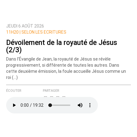
JEUDI 6 AOÛT 2026
Prévenez-moi de tous les nouveaux commentaires
11H20 |
SELON LES ECRITURES
de cette discussion par email
Dévoilement de la royauté de Jésus
(2/3)
Dans l’Évangile de Jean, la royauté de Jésus se révèle
progressivement, si différente de toutes les autres. Dans
cette deuxième émission, la foule accueille Jésus comme un
roi (…)
ÉCOUTER
PARTAGER