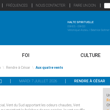
FRÉQUENCES
NOUS CONTACTER
FAIRE UN DON
HALTE SPIRITUELLE
09H05 - 09H20
Véronique Alzieu / Béatrice Soltner
FOI
CULTURE
n
\
Rendre à César
\
Aux quatre vents
MARDI 7 JUILLET 2026
RENDRE À CÉSAR
Un
F
acial, Vent du Sud apportant les odeurs chaudes, Vent
C