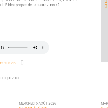
t qui maintient la fraîcheur de nos soirées, le vent souffle
 la Bible à propos des « quatre vents » ?
R SUR CD
N
CLIQUEZ ICI
MERCREDI 5 AOÛT 2026
MAR