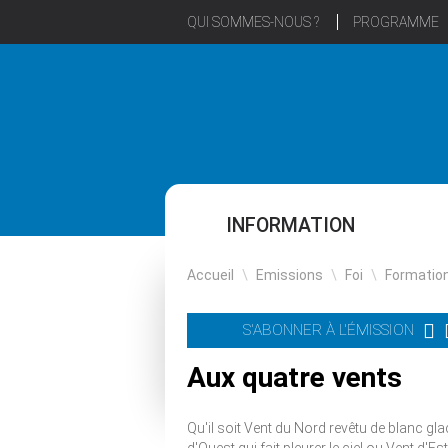
QUI SOMMES-NOUS ?
PROGRAMME
INFORMATION
Accueil
\
Emissions
\
Foi
\
Formatio
S'ABONNER À L'ÉMISSION
Aux quatre vents
Qu'il soit Vent du Nord revêtu de blanc gl