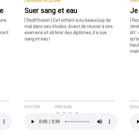
|
RENDRE À CÉSAR
|
REN
ie
Suer sang et eau
Je
 une
[ Rediffusion ] Cet enfant a eu beaucoup de
[ Re
mal dans ses études. Avant de réussir à ses
téné
iront
examens et obtenir des diplômes, il a sué
dit 
sang et eau !
qu'o
haut
e ici
main
ÉCOUTER
PARTAGER
ÉCOU