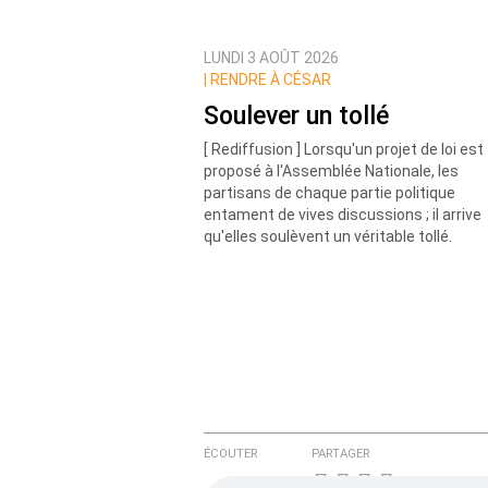
LUNDI 3 AOÛT 2026
Prévenez-moi de tous les nouvea
|
RENDRE À CÉSAR
Soulever un tollé
[ Rediffusion ] Lorsqu'un projet de loi est
proposé à l'Assemblée Nationale, les
partisans de chaque partie politique
entament de vives discussions ; il arrive
qu'elles soulèvent un véritable tollé.
ÉCOUTER
PARTAGER