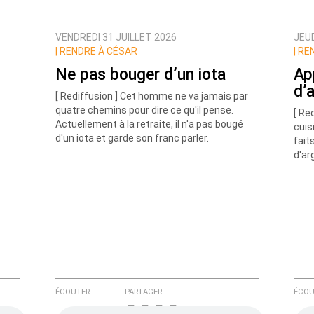
VENDREDI 31 JUILLET 2026
JEUD
ux commentaires de cette discussion par email
|
RENDRE À CÉSAR
|
REN
Ne pas bouger d’un iota
Ap
d’
[ Rediffusion ] Cet homme ne va jamais par
quatre chemins pour dire ce qu'il pense.
[ Re
Actuellement à la retraite, il n'a pas bougé
cuis
d'un iota et garde son franc parler.
fait
d'ar
ÉCOUTER
PARTAGER
ÉCOU