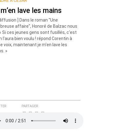
DRE À CÉSAR
 m’en lave les mains
diffusion ] Dans le roman "Une
breuse affaire", Honoré de Balzac nous
: « Si ces jeunes gens sont fusillés, c'est
n l'aura bien voulu ! répond Corentin à
e voix, maintenant je m'en lave les
s. »
TER
PARTAGER