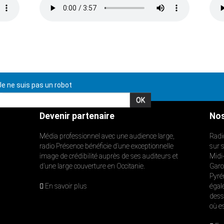
e ne suis pas un robot
Devenir partenaire
Nos
Média professionnel avec une audience large,
Radi
radio Présence bénéficie d’une exceptionnelle
sur 
image de crédibilité auprès de ses auditeurs et
Midi
d’une large couverture en Occitanie.
Garon
Pyré
En savoir plus
égal
dess
où e