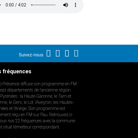
Suivez-nous
 fréquences
o Présence diffuse son programme en FM
sept départements de l’ancienne région
-Pyrénées : la Haute-Garonne, le Tarn et
ne, le Gers, le Lot, l’Aveyron, les Hautes-
nées et l’Ariège. Son programme est
ement reçu en FM sur Pau. Retrouvez ci-
ous nos 22 fréquences avec la commune
st situé l’émetteur correspondant.