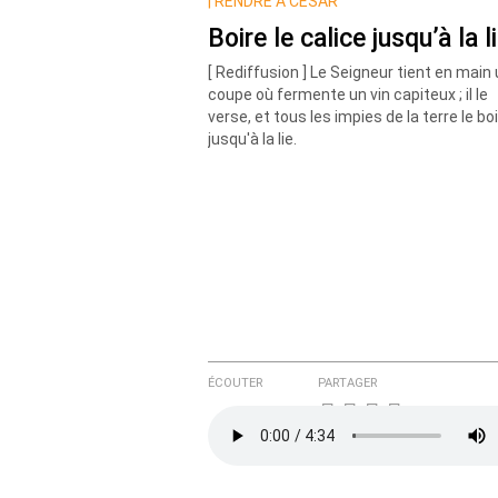
Nom
|
RENDRE À CÉSAR
Boire le calice jusqu’à la l
[ Rediffusion ] Le Seigneur tient en main
Courriel (non publié)
coupe où fermente un vin capiteux ; il le
verse, et tous les impies de la terre le bo
jusqu'à la lie.
Ajoutez votre commentair
Texte de votre message
ÉCOUTER
PARTAGER