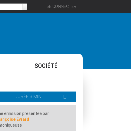
SE CONNECTER
SOCIÉTÉ
DURÉE 3 MIN
e émission présentée par
rançoise Evrard
hroniqueuse