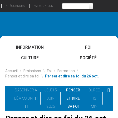
FRÉQUENCES
FAIRE UN DON
INFORMATION
FOI
CULTURE
SOCIÉTÉ
Accueil
\
Emissions
\
Foi
\
Formation
\
Penser et dire sa foi
\
Penser et dire sa foi du 26 oct.
S'ABONNER À
JEUDI 5
PENSER
DURÉE
L'ÉMISSION
JUIN
ET DIRE
12
2025
SA FOI
MIN