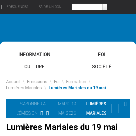
FRÉQUENCES
FAIRE UN DON
INFORMATION
FOI
CULTURE
SOCIÉTÉ
Accueil
\
Emissions
\
Foi
\
Formation
\
Lumières Mariales
\
Lumières Mariales du 19 mai
S'ABONNER À
MARDI 19
LUMIÈRES
L'ÉMISSION
MAI 2026
MARIALES
Lumières Mariales du 19 mai