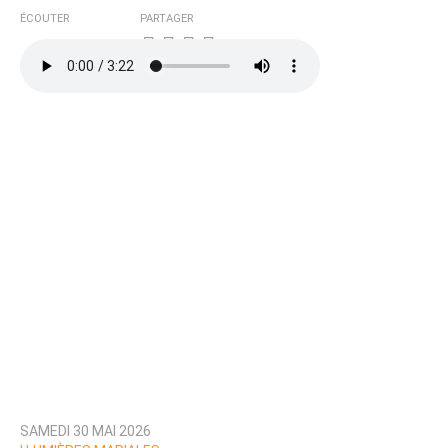
Courriel (non publié)
ÉCOUTER
PARTAGER
Ajoutez votre commentaire ici
Texte de votre message
SAMEDI 30 MAI 2026
Prévenez-moi de tous les nouveaux commentaires