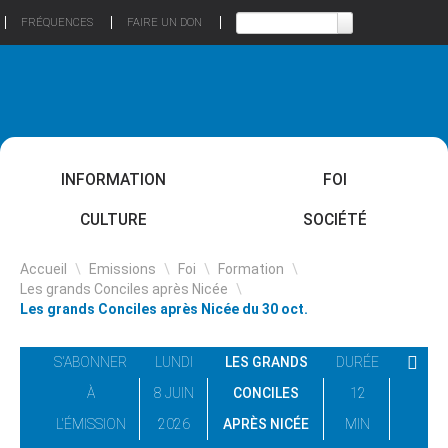
FRÉQUENCES
FAIRE UN DON
INFORMATION
FOI
CULTURE
SOCIÉTÉ
Accueil
\
Emissions
\
Foi
\
Formation
\
Les grands Conciles après Nicée
\
Les grands Conciles après Nicée du 30 oct.
S'ABONNER
LUNDI
LES GRANDS
DURÉE
À
8 JUIN
CONCILES
12
L'ÉMISSION
2026
APRÈS NICÉE
MIN