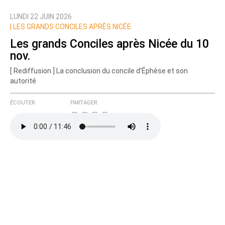
LUNDI 22 JUIN 2026
Nom
|
LES GRANDS CONCILES APRÈS NICÉE
Les grands Conciles après Nicée du 10
nov.
Courriel (non publié)
[ Rediffusion ] La conclusion du concile d'Éphèse et son
autorité
ÉCOUTER
PARTAGER
Ajoutez votre commentaire ici
Texte de votre message