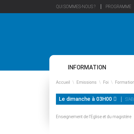
QUI SOMMES-NOUS ?
PROGRAMME
INFORMATION
Accueil
\
Emissions
\
Foi
\
Formatio
Le dimanche à 03H00
S'A
Enseignement de l’Eglise et du magistère