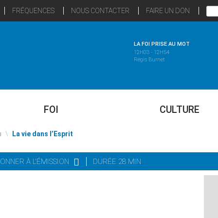
FRÉQUENCES
NOUS CONTACTER
FAIRE UN DON
LA FOI PRISE AU MOT
12H03 - 12H54
Régis Burnet
FOI
CULTURE
n
\
La vie dans l’Esprit
BONNER À L'ÉMISSION
DURÉE 28 MIN