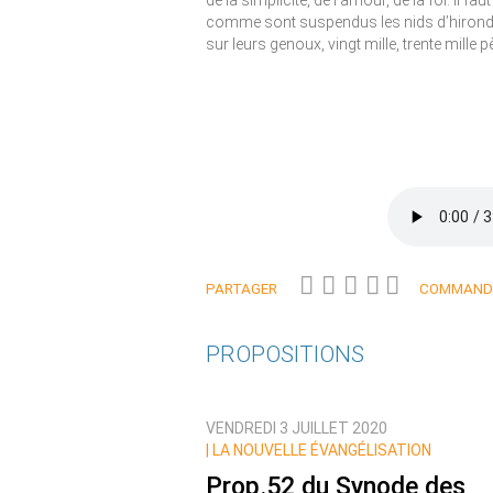
de la simplicité, de l’amour, de la foi. Il
comme sont suspendus les nids d’hirondell
sur leurs genoux, vingt mille, trente mille p
PARTAGER
COMMANDE
PROPOSITIONS
VENDREDI 3 JUILLET 2020
|
LA NOUVELLE ÉVANGÉLISATION
Prop.52 du Synode des