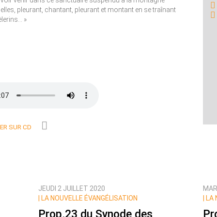
 faut voir venir dans ce sanctuaire suspendu à la montagne
es, pleurant, chantant, pleurant et montant en se traînant
èlerins… »
R SUR CD
JEUDI 2 JUILLET 2020
MARD
|
LA NOUVELLE ÉVANGÉLISATION
|
LA 
Prop.23 du Synode des
Pr