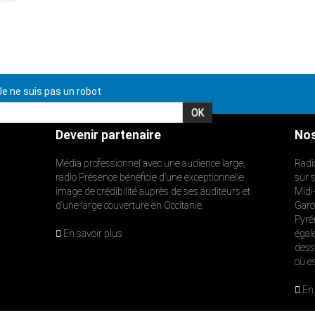
e ne suis pas un robot
Devenir partenaire
Nos
Média professionnel avec une audience large,
Radi
radio Présence bénéficie d’une exceptionnelle
sur 
image de crédibilité auprès de ses auditeurs et
Midi
d’une large couverture en Occitanie.
Garon
Pyré
En savoir plus
égal
dess
où e
En 