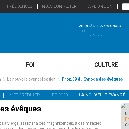
FRÉQUENCES
NOUS CONTACTER
FAIRE UN DON
AU-DELÀ DES APPARENCES
18H19 - 18H34
Sandrine Mörch
FOI
CULTURE
n
\
La nouvelle évangélisation
\
Prop.39 du Synode des évêques
MERCREDI 1ER JUILLET 2020
LA NOUVELLE ÉVANGÉL
des évêques
Un
F
et sa Vierge, assister à ces magnificences, à ces miracles
C