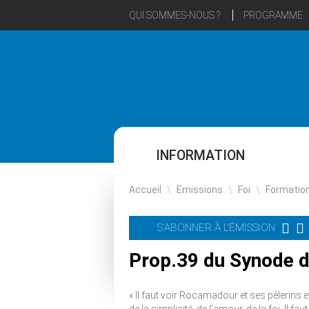
QUI SOMMES-NOUS ?
PROGRAMME
INFORMATION
Accueil
\
Emissions
\
Foi
\
Formatio
S'ABONNER À L'ÉMISSION
Prop.39 du Synode 
« Il faut voir Rocamadour et ses pèlerins 