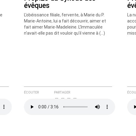
évêques
év
re
L’obéissance filiale, fervente, à Marie du P.
La n
.
Marie-Antoine, lui a fait découvrir, aimer et
acco
fait aimer Marie-Madeleine. L’Immaculée
pour
n’avait-elle pas dit vouloir qu’il vienne à (…)
miss
ÉCOUTER
PARTAGER
ÉCOU