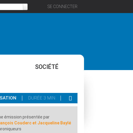
SE CONNECTER
SOCIÉTÉ
ISATION
DURÉE 3 MIN
e émission présentée par
rançois Couderc et Jacqueline Baylé
hroniqueurs