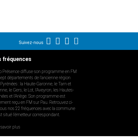
Suivez-nous
 fréquences
o Présence diffuse son programme en FM
sept départements de l’ancienne région
-Pyrénées : la Haute-Garonne, le Tarn et
ne, le Gers, le Lot, l’Aveyron, les Hautes-
nées et l’Ariège. Son programme est
ement reçu en FM sur Pau. Retrouvez ci-
ous nos 22 fréquences avec la commune
st situé l’émetteur correspondant.
savoir plus