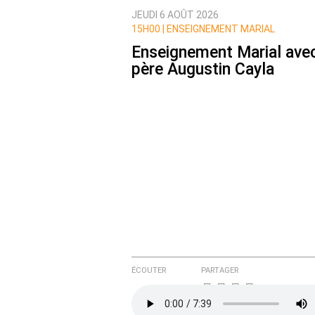
JEUDI 6 AOÛT 2026
Nom
15H00 |
ENSEIGNEMENT MARIAL
Enseignement Marial avec
père Augustin Cayla
Courriel (non publié)
Ajoutez votre commentair
Texte de votre message
ÉCOUTER
PARTAGER