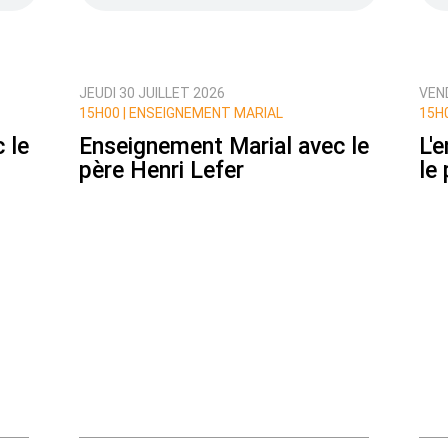
JEUDI 30 JUILLET 2026
VEND
ux commentaires de cette discussion par email
15H00 |
ENSEIGNEMENT MARIAL
15H0
 le
Enseignement Marial avec le
L'
père Henri Lefer
le