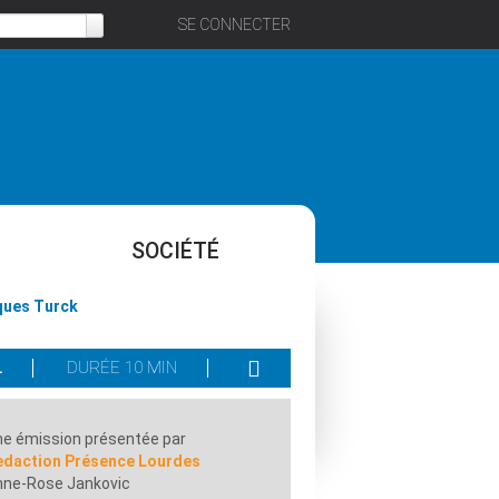
SE CONNECTER
SOCIÉTÉ
cques Turck
L
DURÉE 10 MIN
e émission présentée par
edaction Présence Lourdes
nne-Rose Jankovic