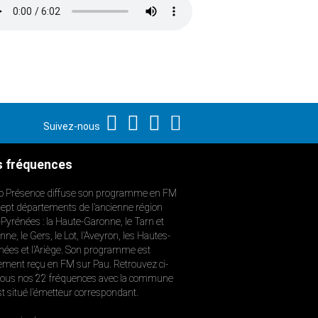
Suivez-nous
 fréquences
o Présence diffuse son programme en FM
sept départements de l’ancienne région
-Pyrénées : la Haute-Garonne, le Tarn et
ne, le Gers, le Lot, l’Aveyron, les Hautes-
nées et l’Ariège. Son programme est
ement reçu en FM sur Pau. Retrouvez ci-
ous nos 22 fréquences avec la commune
st situé l’émetteur correspondant.