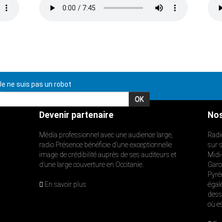
e ne suis pas un robot
Devenir partenaire
Nos
Média professionnel avec une audience large,
Radi
radio Présence bénéficie d’une exceptionnelle
sur 
image de crédibilité auprès de ses auditeurs et
Midi
d’une large couverture en Occitanie.
Garon
Pyré
En savoir plus
égal
dess
où e