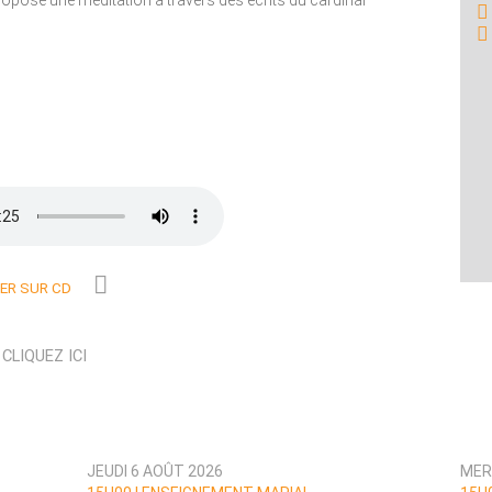
opose une méditation à travers des écrits du cardinal
R SUR CD
N
CLIQUEZ ICI
JEUDI 6 AOÛT 2026
MER