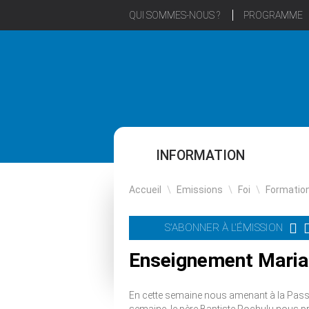
QUI SOMMES-NOUS ?
PROGRAMME
INFORMATION
Accueil
\
Emissions
\
Foi
\
Formatio
S'ABONNER À L'ÉMISSION
Enseignement Marial
En cette semaine nous amenant à la Passi