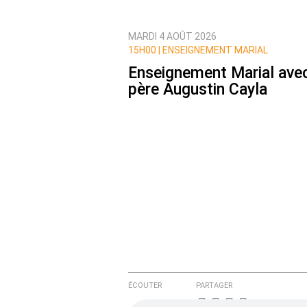
MARDI 4 AOÛT 2026
Prévenez-moi de tous les nouvea
15H00 |
ENSEIGNEMENT MARIAL
Enseignement Marial avec
père Augustin Cayla
ÉCOUTER
PARTAGER