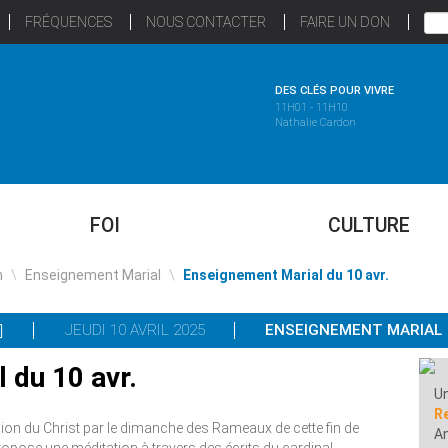
FRÉQUENCES
NOUS CONTACTER
FAIRE UN DON
DES CLÉS POUR VIVRE
11H01 - 11H10
Nathalie Cardon
FOI
CULTURE
n
\
Enseignement Marial
\
Enseignement Marial du 10 avr.
JEUDI 10 AVRIL 2025
ENSEIGNEMENT MARIAL
 du 10 avr.
Un
R
on du Christ par le dimanche des Rameaux de cette fin de
A