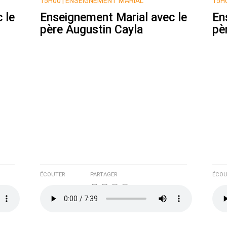
15H00 |
ENSEIGNEMENT MARIAL
15H0
 le
Enseignement Marial avec le
En
père Augustin Cayla
pè
e ici
ÉCOUTER
PARTAGER
ÉCOU