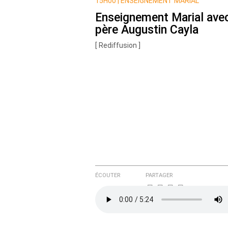
Nom
15H00 |
ENSEIGNEMENT MARIAL
Enseignement Marial avec
père Augustin Cayla
Courriel (non publié)
[ Rediffusion ]
Ajoutez votre commentair
Texte de votre message
ÉCOUTER
PARTAGER