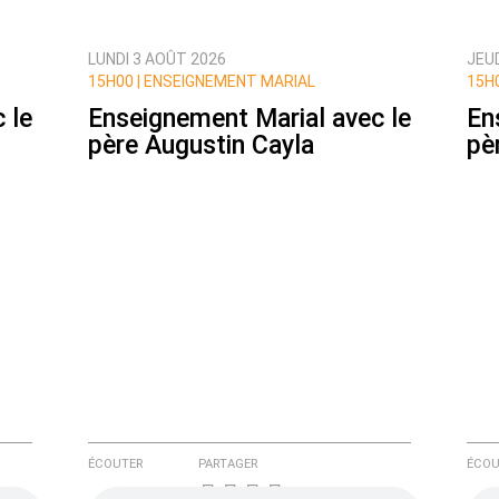
LUNDI 3 AOÛT 2026
JEUD
ux commentaires de cette discussion par email
15H00 |
ENSEIGNEMENT MARIAL
15H0
 le
Enseignement Marial avec le
En
père Augustin Cayla
pè
ÉCOUTER
PARTAGER
ÉCOU