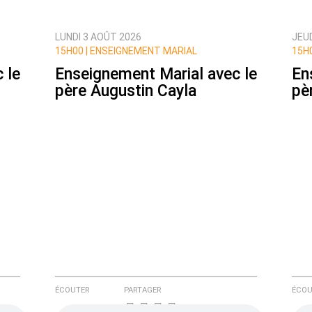
LUNDI 3 AOÛT 2026
JEUD
ux commentaires de cette discussion par email
15H00 |
ENSEIGNEMENT MARIAL
15H0
 le
Enseignement Marial avec le
En
père Augustin Cayla
pè
ÉCOUTER
PARTAGER
ÉCOU