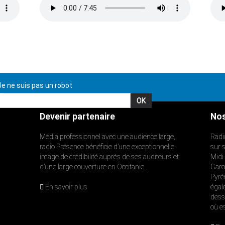
e ne suis pas un robot
Devenir partenaire
Nos
Média professionnel avec une audience large,
Radi
radio Présence bénéficie d’une exceptionnelle
sur 
image de crédibilité auprès de ses auditeurs et
Midi
d’une large couverture en Occitanie.
Garon
Pyré
En savoir plus
égal
dess
où e