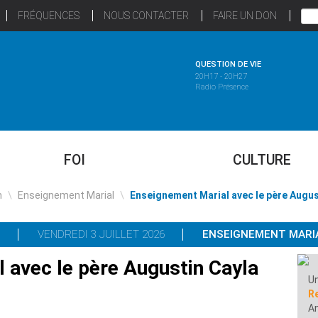
FRÉQUENCES
NOUS CONTACTER
FAIRE UN DON
QUESTION DE VIE
20H17 - 20H27
Radio Présence
FOI
CULTURE
n
\
Enseignement Marial
\
Enseignement Marial avec le père Augus
VENDREDI 3 JUILLET 2026
ENSEIGNEMENT MARI
 avec le père Augustin Cayla
Un
R
A