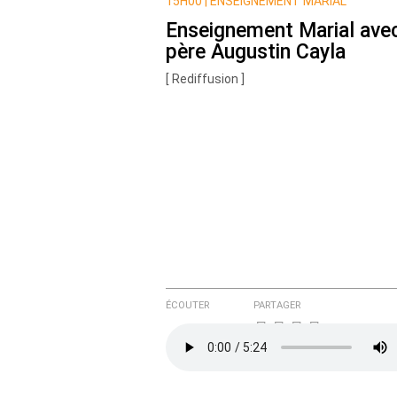
Nom
15H00 |
ENSEIGNEMENT MARIAL
Enseignement Marial avec
père Augustin Cayla
Courriel (non publié)
[ Rediffusion ]
Ajoutez votre commentair
Texte de votre message
ÉCOUTER
PARTAGER