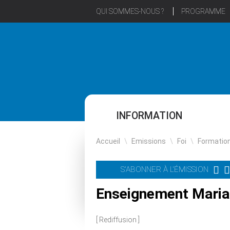
QUI SOMMES-NOUS ?
PROGRAMME
INFORMATION
Accueil
\
Emissions
\
Foi
\
Formatio
S'ABONNER À L'ÉMISSION
Enseignement Marial
[ Rediffusion ]