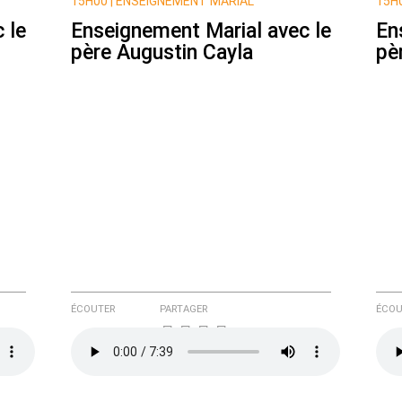
15H00 |
ENSEIGNEMENT MARIAL
15H0
 le
Enseignement Marial avec le
En
père Augustin Cayla
pè
e ici
ÉCOUTER
PARTAGER
ÉCOU