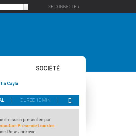
SE CONNECTER
SOCIÉTÉ
tin Cayla
AL
DURÉE 10 MIN
e émission présentée par
edaction Présence Lourdes
nne-Rose Jankovic