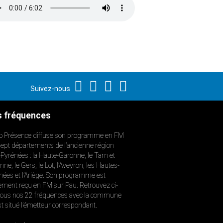
Suivez-nous
 fréquences
o Présence diffuse son programme en FM
sept départements de l’ancienne région
-Pyrénées : la Haute-Garonne, le Tarn et
ne, le Gers, le Lot, l’Aveyron, les Hautes-
nées et l’Ariège. Son programme est
ement reçu en FM sur Pau. Retrouvez ci-
ous nos 22 fréquences avec la commune
st situé l’émetteur correspondant.