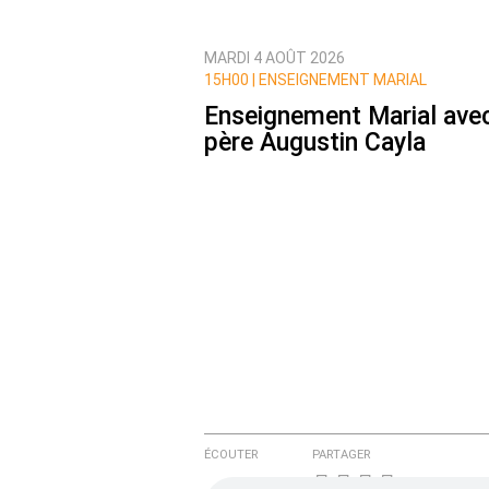
MARDI 4 AOÛT 2026
Prévenez-moi de tous les nouvea
15H00 |
ENSEIGNEMENT MARIAL
Enseignement Marial avec
père Augustin Cayla
ÉCOUTER
PARTAGER