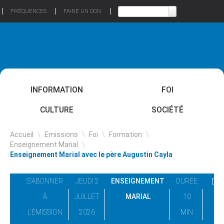
FRÉQUENCES
FAIRE UN DON
INFORMATION
FOI
CULTURE
SOCIÉTÉ
Accueil
\
Emissions
\
Foi
\
Formation
\
Enseignement Marial
\
Enseignement Marial avec le père Augustin Cayla
S'ABONNER
JEUDI 2
ENSEIGNEMENT
DURÉE
À
JUILLET
MARIAL
10
L'ÉMISSION
2026
MIN