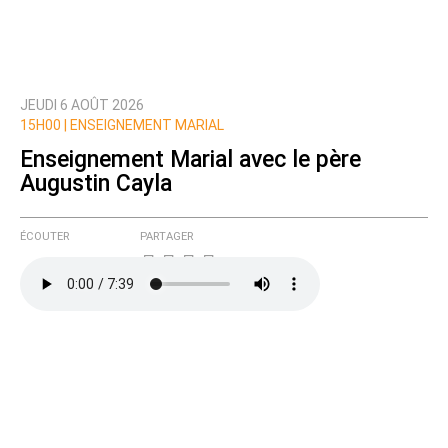
JEUDI 6 AOÛT 2026
Prévenez-moi de tous les nouveaux commentaires
15H00 |
ENSEIGNEMENT MARIAL
de cette discussion par email
Enseignement Marial avec le père
Augustin Cayla
ÉCOUTER
PARTAGER