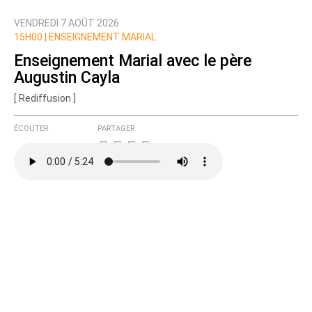
VENDREDI 7 AOÛT 2026
Nom
15H00 |
ENSEIGNEMENT MARIAL
Enseignement Marial avec le père
Augustin Cayla
Courriel (non publié)
[ Rediffusion ]
ÉCOUTER
PARTAGER
Ajoutez votre commentaire ici
Texte de votre message