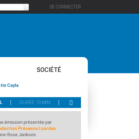
SE CONNECTER
SOCIÉTÉ
tin Cayla
L
DURÉE 10 MIN
e émission présentée par
edaction Présence Lourdes
nne-Rose Jankovic