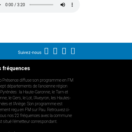
Suivez-nous
 fréquences
o Présence diffuse son programme en FM
sept départements de l’ancienne région
-Pyrénées : la Haute-Garonne, le Tarn et
ne, le Gers, le Lot, l’Aveyron, les Hautes-
nées et l’Ariège. Son programme est
ement reçu en FM sur Pau. Retrouvez ci-
ous nos 22 fréquences avec la commune
st situé l’émetteur correspondant.