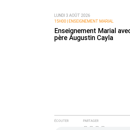
LUNDI 3 AOÛT 2026
Prévenez-moi de tous les nouvea
15H00 |
ENSEIGNEMENT MARIAL
Enseignement Marial avec
père Augustin Cayla
ÉCOUTER
PARTAGER