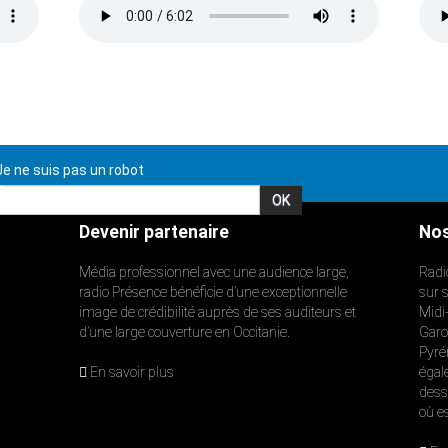
e ne suis pas un robot
Devenir partenaire
Nos
Média professionnel avec une audience large,
Radi
radio Présence bénéficie d’une exceptionnelle
sur 
image de crédibilité auprès de ses auditeurs et
Midi
d’une large couverture en Occitanie.
Garon
Pyré
En savoir plus
égal
dess
où e