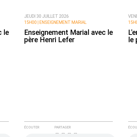
JEUDI 30 JUILLET 2026
VEND
ux commentaires de cette discussion par email
15H00 |
ENSEIGNEMENT MARIAL
15H0
 le
Enseignement Marial avec le
L'
père Henri Lefer
le
ÉCOUTER
PARTAGER
ÉCOU