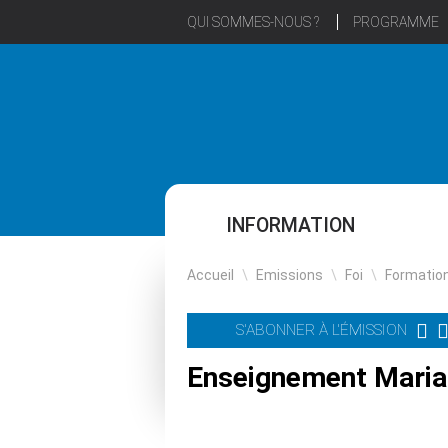
QUI SOMMES-NOUS ?
PROGRAMME
INFORMATION
Accueil
\
Emissions
\
Foi
\
Formatio
S'ABONNER À L'ÉMISSION
Enseignement Marial