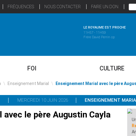
FRÉQUENCES
NOUS CONTACTER
FAIRE UN DON
LE ROYAUME EST PROCHE
11H57 - 11H59
Frère David Perrin op
FOI
CULTURE
n
\
Enseignement Marial
\
Enseignement Marial avec le père Augus
MERCREDI 10 JUIN 2026
ENSEIGNEMENT MARIA
 avec le père Augustin Cayla
Un
R
A