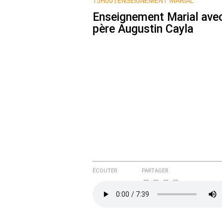
Nom
15H00 |
ENSEIGNEMENT MARIAL
Enseignement Marial avec
père Augustin Cayla
Courriel (non publié)
Ajoutez votre commentair
Texte de votre message
ÉCOUTER
PARTAGER