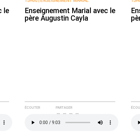
15H00 |
ENSEIGNEMENT MARIAL
15H0
 le
Enseignement Marial avec le
En
père Augustin Cayla
pè
e ici
ÉCOUTER
PARTAGER
ÉCOU