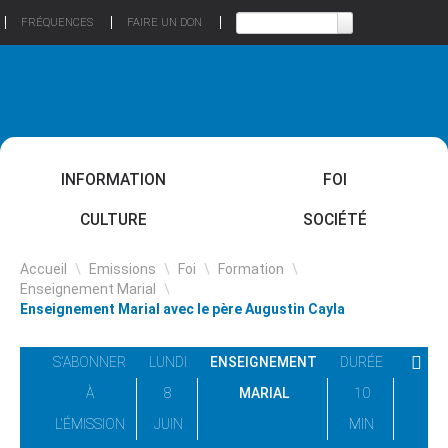
FRÉQUENCES
FAIRE UN DON
INFORMATION
FOI
CULTURE
SOCIÉTÉ
Accueil
\
Emissions
\
Foi
\
Formation
\
Enseignement Marial
\
Enseignement Marial avec le père Augustin Cayla
S'ABONNER
LUNDI
ENSEIGNEMENT
DURÉE
À
8
MARIAL
10
L'ÉMISSION
JUIN
MIN