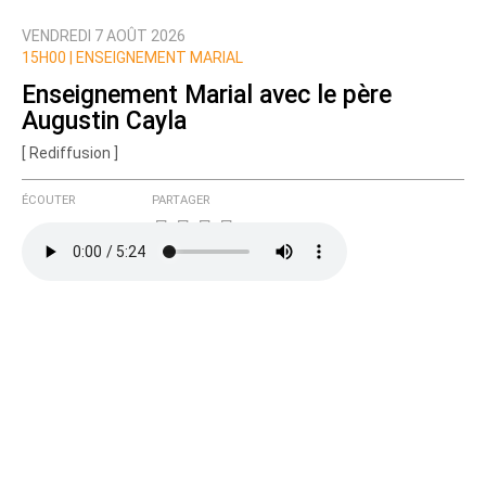
VENDREDI 7 AOÛT 2026
Nom
15H00 |
ENSEIGNEMENT MARIAL
Enseignement Marial avec le père
Augustin Cayla
Courriel (non publié)
[ Rediffusion ]
ÉCOUTER
PARTAGER
Ajoutez votre commentaire ici
Texte de votre message