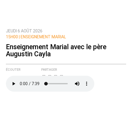
JEUDI 6 AOÛT 2026
Prévenez-moi de tous les nouveaux commentaires
15H00 |
ENSEIGNEMENT MARIAL
de cette discussion par email
Enseignement Marial avec le père
Augustin Cayla
ÉCOUTER
PARTAGER