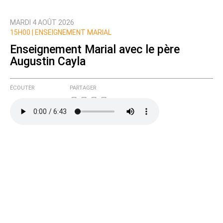
MARDI 4 AOÛT 2026
Prévenez-moi de tous les nouveaux commentaires
15H00 |
ENSEIGNEMENT MARIAL
de cette discussion par email
Enseignement Marial avec le père
Augustin Cayla
ÉCOUTER
PARTAGER