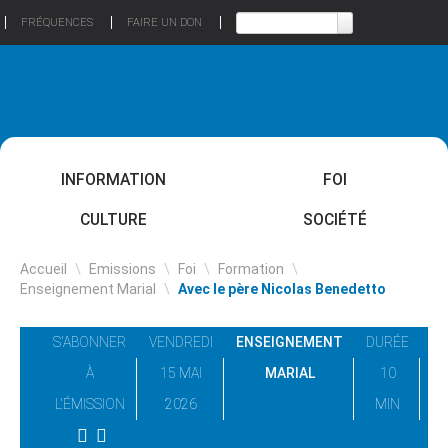
FRÉQUENCES
FAIRE UN DON
INFORMATION
FOI
CULTURE
SOCIÉTÉ
Accueil
\
Emissions
\
Foi
\
Formation
\
Enseignement Marial
\
Avec le père Nicolas Benedetto
S'ABONNER
VENDREDI
ENSEIGNEMENT
DURÉE
À
15 MAI
MARIAL
10
L'ÉMISSION
2026
MIN