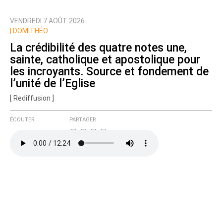
Qui êtes-vous ?
VENDREDI 7 AOÛT 2026
Nom
|
DOMITHÉO
La crédibilité des quatre notes une,
sainte, catholique et apostolique pour
Courriel (non publié)
les incroyants. Source et fondement de
l’unité de l’Eglise
[ Rediffusion ]
Ajoutez votre commentaire ici
ÉCOUTER
PARTAGER
Texte de votre message