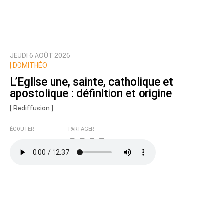
JEUDI 6 AOÛT 2026
Prévenez-moi de tous les nouveaux commentaires
|
DOMITHÉO
de cette discussion par email
L’Eglise une, sainte, catholique et
apostolique : définition et origine
[ Rediffusion ]
ÉCOUTER
PARTAGER