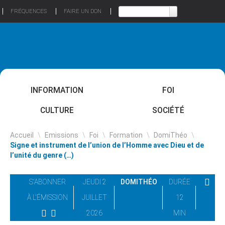
FRÉQUENCES
FAIRE UN DON
INFORMATION
FOI
CULTURE
SOCIÉTÉ
Accueil
\
Emissions
\
Foi
\
Formation
\
DomiThéo
\
Signe et instrument de l’union de l’Homme avec Dieu et de
l’unité du genre (…)
S'ABONNER
JEUDI 2
DOMITHÉO
DURÉE
À L'ÉMISSION
JUILLET
12
2026
MIN