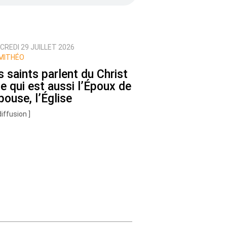
CREDI 29 JUILLET 2026
MITHÉO
s saints parlent du Christ
te qui est aussi l’Époux de
pouse, l’Église
diffusion ]