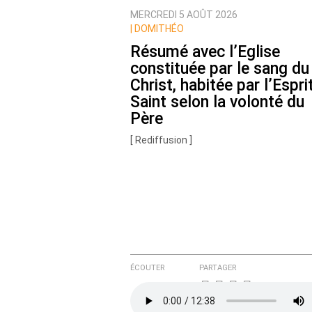
MERCREDI 5 AOÛT 2026
Nom
|
DOMITHÉO
Résumé avec l’Eglise
constituée par le sang du
Courriel (non publié)
Christ, habitée par l’Espri
Saint selon la volonté du
Père
[ Rediffusion ]
Ajoutez votre commentair
Texte de votre message
ÉCOUTER
PARTAGER