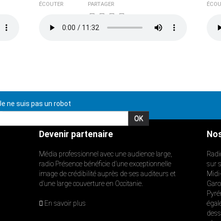
ÉCOUTER
PARTAGER
ÉCOU
e ne suis pas un robot
Devenir partenaire
Nos
Média professionnel avec une audience large,
Radi
radio Présence bénéficie d’une exceptionnelle
sur 
image de crédibilité auprès de ses auditeurs et
Midi
d’une large couverture en Occitanie.
Garon
Pyré
En savoir plus
égal
dess