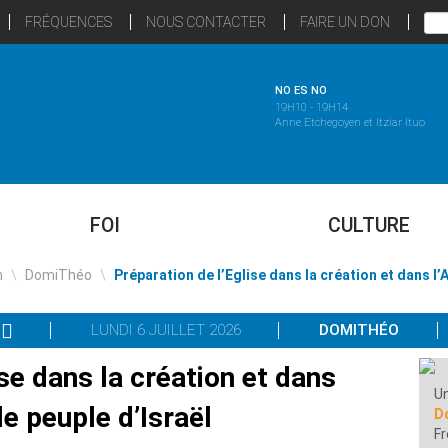
FRÉQUENCES
NOUS CONTACTER
FAIRE UN DON
NO ES NO
19H10 - 19H14
Anne Etchegoyen et Itziar Ituo
FOI
CULTURE
n
\
DomiThéo
\
Préparation de l’Eglise dans la création et dans l’
LUNDI 6 JUILLET 2026
DOMITHÉO
ise dans la création et dans
Un
le peuple d’Israël
D
F