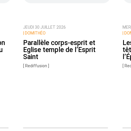
JEUDI 30 JUILLET 2026
MER
ux commentaires de cette discussion par email
|
DOMITHÉO
|
DO
on
Parallèle corps-esprit et
Le
u
Eglise temple de l’Esprit
tê
Saint
l’É
[ Rediffusion ]
[ Re