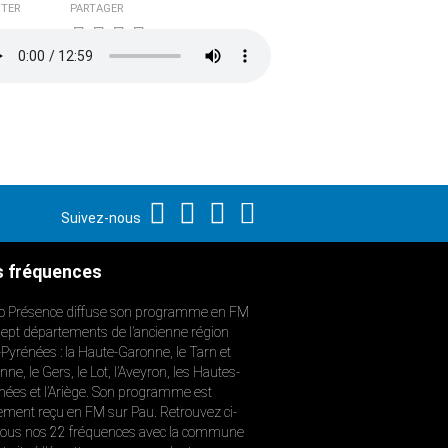
TER
PARTAGER
Suivez-nous
 fréquences
o Présence diffuse son programme en FM
sept départements de l’ancienne région
-Pyrénées : la Haute-Garonne, le Tarn et
ne, le Gers, le Lot, l’Aveyron, les Hautes-
nées et l’Ariège. Son programme est
ement reçu en FM sur Pau. Retrouvez ci-
ous nos 22 fréquences avec la commune