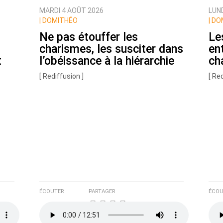
MARDI 4 AOÛT 2026
LUN
|
DOMITHÉO
|
DO
Ne pas étouffer les
Le
charismes, les susciter dans
en
t
l’obéissance à la hiérarchie
ch
[ Rediffusion ]
[ Re
e ici
ÉCOUTER
PARTAGER
ÉCOU