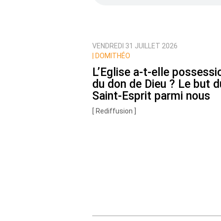
VENDREDI 31 JUILLET 2026
Prévenez-moi de tous les nouvea
|
DOMITHÉO
L’Eglise a-t-elle possessi
du don de Dieu ? Le but d
Saint-Esprit parmi nous
[ Rediffusion ]