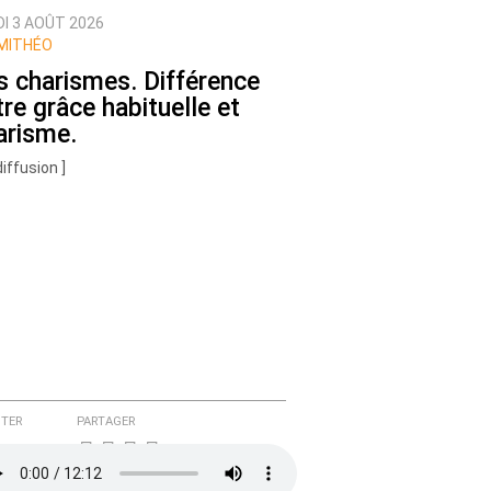
DI 3 AOÛT 2026
MITHÉO
s charismes. Différence
tre grâce habituelle et
arisme.
diffusion ]
TER
PARTAGER