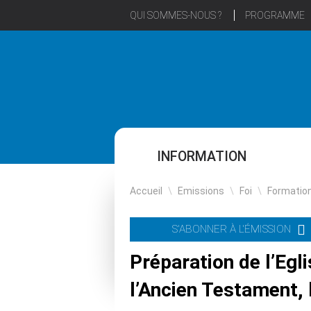
QUI SOMMES-NOUS ?
PROGRAMME
INFORMATION
Accueil
\
Emissions
\
Foi
\
Formatio
S'ABONNER À L'ÉMISSION
Préparation de l’Egl
l’Ancien Testament, 