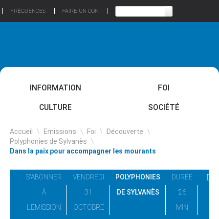
FRÉQUENCES
FAIRE UN DON
INFORMATION
FOI
CULTURE
SOCIÉTÉ
Accueil
\
Emissions
\
Foi
\
Découverte
\
Polyphonies de Sylvanès
\
Dans la paix pour accompagner les mourants
S'ABONNER
VENDREDI
POLYPHONIES
DURÉE
À
31
DE SYLVANÈS
26
L'ÉMISSION
OCTOBRE
MIN