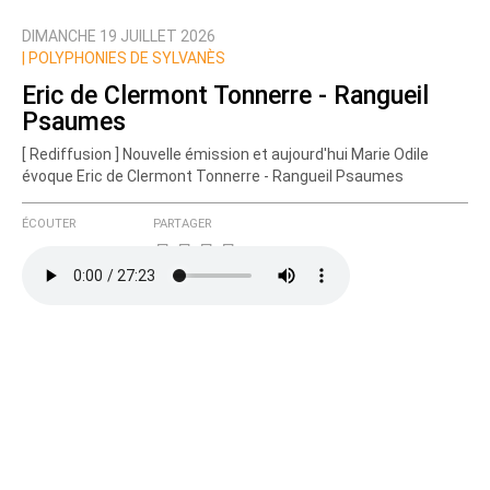
DIMANCHE 19 JUILLET 2026
Nom
|
POLYPHONIES DE SYLVANÈS
Eric de Clermont Tonnerre - Rangueil
Psaumes
Courriel (non publié)
[ Rediffusion ] Nouvelle émission et aujourd'hui Marie Odile
évoque Eric de Clermont Tonnerre - Rangueil Psaumes
ÉCOUTER
PARTAGER
Ajoutez votre commentaire ici
Texte de votre message