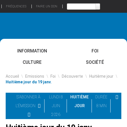
FRÉQUENCES
FAIRE UN DON
INFORMATION
FOI
CULTURE
SOCIÉTÉ
Accueil
\
Emissions
\
Foi
\
Découverte
\
Huitième jour
\
Huitième jour du 19 janv.
S'ABONNER À
LUNDI 8
HUITIÈME
DURÉE
L'ÉMISSION
JUIN
JOUR
8 MIN
2026