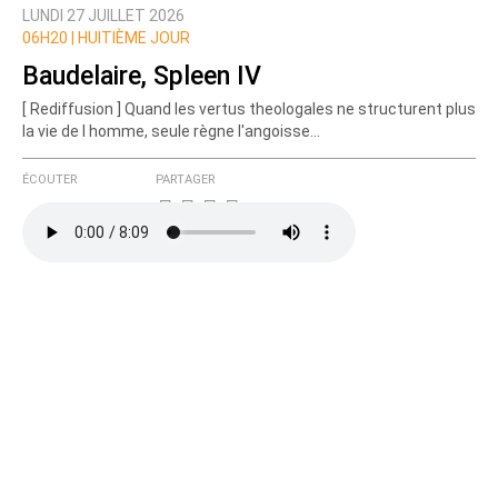
LUNDI 27 JUILLET 2026
Prévenez-moi de tous les nouveaux commentaires
06H20 |
HUITIÈME JOUR
de cette discussion par email
Baudelaire, Spleen IV
[ Rediffusion ] Quand les vertus theologales ne structurent plus
la vie de l homme, seule règne l'angoisse...
ÉCOUTER
PARTAGER