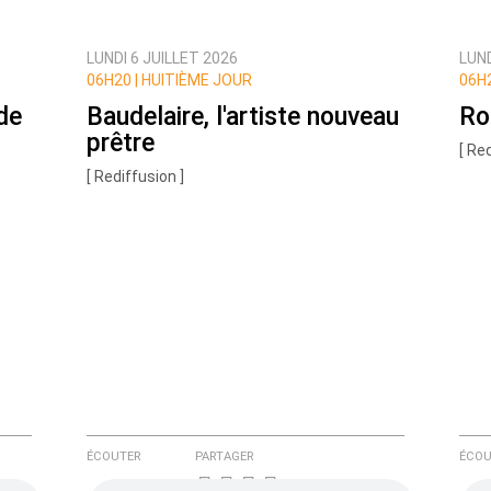
LUNDI 6 JUILLET 2026
LUND
ux commentaires de cette discussion par email
06H20 |
HUITIÈME JOUR
06H2
de
Baudelaire, l'artiste nouveau
Ro
prêtre
[ Re
[ Rediffusion ]
ÉCOUTER
PARTAGER
ÉCOU