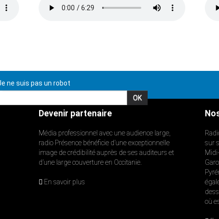
e ne suis pas un robot
Devenir partenaire
Nos
Média professionnel avec une audience large,
Radi
radio Présence bénéficie d’une exceptionnelle
sur 
image de crédibilité auprès de ses auditeurs et
Midi
d’une large couverture en Occitanie.
Garon
Pyré
En savoir plus
égal
dess
où e