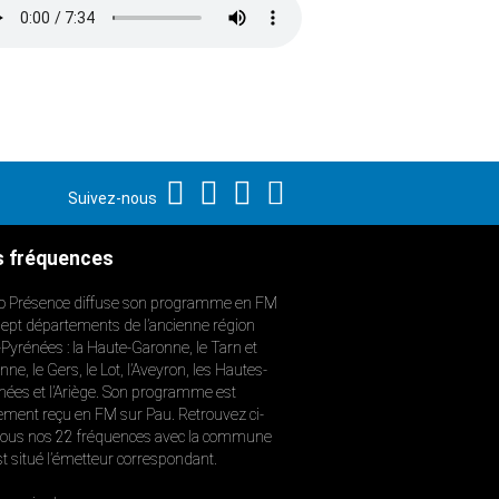
Suivez-nous
 fréquences
o Présence diffuse son programme en FM
sept départements de l’ancienne région
-Pyrénées : la Haute-Garonne, le Tarn et
ne, le Gers, le Lot, l’Aveyron, les Hautes-
nées et l’Ariège. Son programme est
ement reçu en FM sur Pau. Retrouvez ci-
ous nos 22 fréquences avec la commune
st situé l’émetteur correspondant.