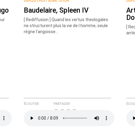
06H20 |
HUITIÈME JOUR
06H2
ugo
Baudelaire, Spleen IV
Ar
Do
sur
[ Rediffusion ] Quand les vertus theologales
ne structurent plus la vie de l homme, seule
[ Re
règne l'angoisse...
anti
e ici
ÉCOUTER
PARTAGER
ÉCOU