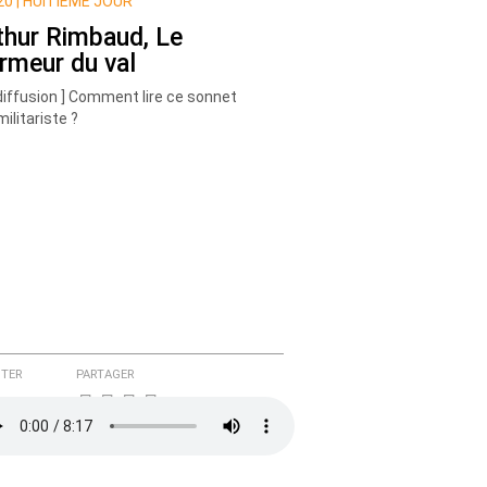
0 |
HUITIÈME JOUR
thur Rimbaud, Le
rmeur du val
diffusion ] Comment lire ce sonnet
militariste ?
TER
PARTAGER