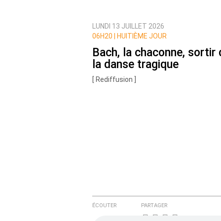
LUNDI 13 JUILLET 2026
Prévenez-moi de tous les nouvea
06H20 |
HUITIÈME JOUR
Bach, la chaconne, sortir 
la danse tragique
[ Rediffusion ]
ÉCOUTER
PARTAGER