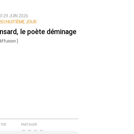
I 29 JUIN 2026
0 |
HUITIÈME JOUR
nsard, le poète déminage
diffusion ]
TER
PARTAGER