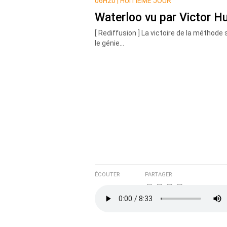
Nom
06H20 |
HUITIÈME JOUR
Waterloo vu par Victor H
[ Rediffusion ] La victoire de la méthode 
Courriel (non publié)
le génie...
Ajoutez votre commentair
Texte de votre message
ÉCOUTER
PARTAGER