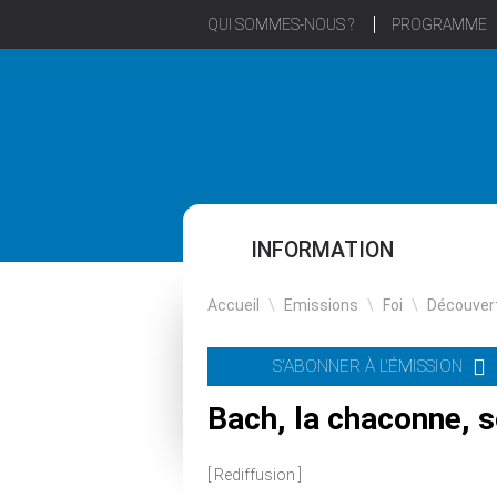
QUI SOMMES-NOUS ?
PROGRAMME
INFORMATION
Accueil
\
Emissions
\
Foi
\
Découver
S'ABONNER À L'ÉMISSION
Bach, la chaconne, s
[ Rediffusion ]