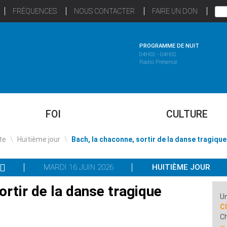
FRÉQUENCES
NOUS CONTACTER
FAIRE UN DON
PROGRAMME DE NUIT
04H00 - 04H00
Radio Présence
FOI
CULTURE
te
\
Huitième jour
\
Bach, la chaconne, sortir de la danse tragique
MARDI 16 JUIN 2026
HUITIÈME JOUR
ortir de la danse tragique
Un
Cl
C