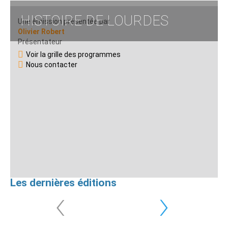
HISTOIRE DE LOURDES
Une émission présentée par
Olivier Robert
Présentateur
Voir la grille des programmes
Nous contacter
Les dernières éditions
‹
›