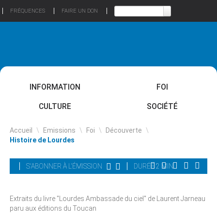
FRÉQUENCES
FAIRE UN DON
INFORMATION
FOI
CULTURE
SOCIÉTÉ
Accueil
\
Emissions
\
Foi
\
Découverte
\
Histoire de Lourdes
S'ABONNER À L'ÉMISSION
DURÉE 2 MIN
Extraits du livre "Lourdes Ambassade du ciel" de Laurent Jarneau
paru aux éditions du Toucan