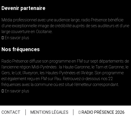
Devenir partenaire
Média professionnel avec une audience large, radio Présence bénéficie
d’une exceptionnelle image de crédibilité auprès de ses auditeurs et d’une
large couverture en Occitanie.
En savoir plus
Nos fréquences
Radio Présence diffuse son programme en FM sur sept départements de
l’ancienne région Midi-Pyrénées : la Haute-Garonne, le Tarn et Garonne, le
Gers, le Lot, l’Aveyron, les Hautes-Pyrénées et l’Ariège. Son programme
est également reçu en FM sur Pau. Retrouvez ci-dessous nos 22
fréquences avec la commune où est situé l’émetteur correspondant.
En savoir plus
CONTACT
MENTIONS LÉGALES
RADIO PRÉSENCE 2026