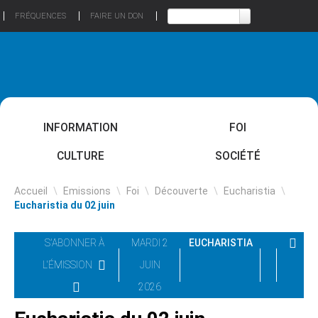
FRÉQUENCES
FAIRE UN DON
INFORMATION
FOI
CULTURE
SOCIÉTÉ
Accueil
\
Emissions
\
Foi
\
Découverte
\
Eucharistia
\
Eucharistia du 02 juin
S'ABONNER À
MARDI 2
EUCHARISTIA
L'ÉMISSION
JUIN
2026