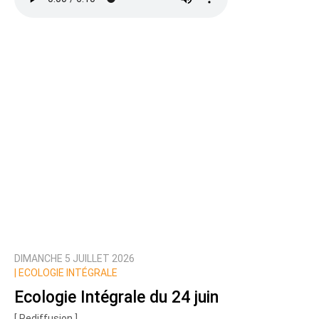
Ajoutez votre commentaire ici
Texte de votre message
DIMANCHE 5 JUILLET 2026
Prévenez-moi de tous les nouveaux commentaires
|
ECOLOGIE INTÉGRALE
de cette discussion par email
Ecologie Intégrale du 24 juin
[ Rediffusion ]