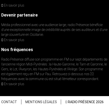
En savoir plus
Devenir partenaire
Média professionnel avec une audience large, radio Présence bénéficie
d’une exceptionnelle image de crédibilité auprès de ses auditeurs et d’une
large couverture en Occitanie.
En savoir plus
Nos fréquences
Radio Présence diffuse son programme en FM sur sept départements de
l’ancienne région Midi-Pyrénées : la Haute-Garonne, le Tarn et Garonne, le
Gers, le Lot, l’Aveyron, les Hautes-Pyrénées et l’Ariège. Son programme
est également reçu en FM sur Pau. Retrouvez ci-dessous nos 22
fréquences avec la commune où est situé l’émetteur correspondant.
En savoir plus
CONTACT
MENTIONS LÉGALES
RADIO PRÉSENCE 2026