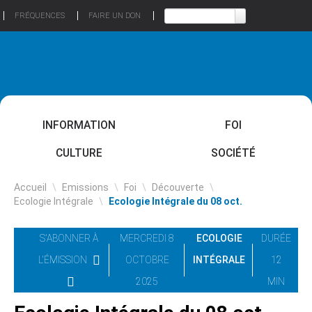
FRÉQUENCES
FAIRE UN DON
INFORMATION
FOI
CULTURE
SOCIÉTÉ
Accueil
\
Emissions
\
Foi
\
Découverte
\
Ecologie Intégrale
\
Ecologie Intégrale du 08 oct.
S'ABONNER À
MERCREDI 8
ECOLOGIE
DURÉE
L'ÉMISSION
OCTOBRE
INTÉGRALE
12
2025
MIN