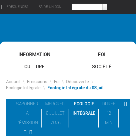
FRÉQUENCES
FAIRE UN DON
INFORMATION
FOI
CULTURE
SOCIÉTÉ
Accueil
\
Emissions
\
Foi
\
Découverte
\
Ecologie Intégrale
\
Ecologie Intégrale du 08 juil.
S'ABONNER
MERCREDI
ECOLOGIE
DURÉE
À
8 JUILLET
INTÉGRALE
12
L'ÉMISSION
2026
MIN