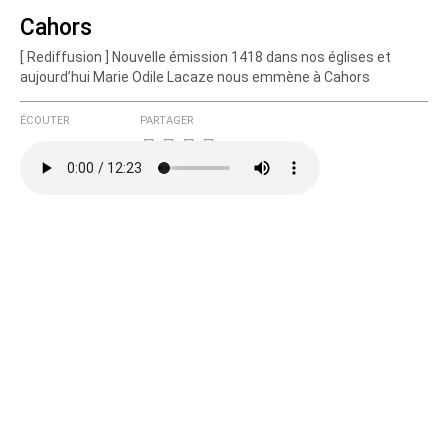
Cahors
[ Rediffusion ] Nouvelle émission 1418 dans nos églises et
Courriel (non publié)
aujourd’hui Marie Odile Lacaze nous emmène à Cahors
ÉCOUTER
PARTAGER
Ajoutez votre commentaire ici
Texte de votre message