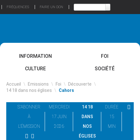
FRÉQUENCES
FAIRE UN DON
INFORMATION
FOI
CULTURE
SOCIÉTÉ
Accueil
\
Emissions
\
Foi
\
Découverte
\
14 18 dans nos églises
\
Cahors
S'ABONNER
MERCREDI
14 18
DURÉE
À
17 JUIN
DANS
15
L'ÉMISSION
2026
NOS
MIN
ÉGLISES