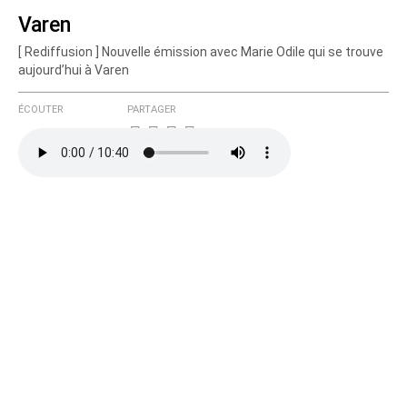
Varen
[ Rediffusion ] Nouvelle émission avec Marie Odile qui se trouve
Courriel (non publié)
aujourd’hui à Varen
ÉCOUTER
PARTAGER
Ajoutez votre commentaire ici
Texte de votre message