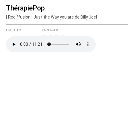
ThérapiePop
[ Rediffusion ] Just the Way you are de Billy Joel
Courriel (non publié)
ÉCOUTER
PARTAGER
Ajoutez votre commentaire ici
Texte de votre message