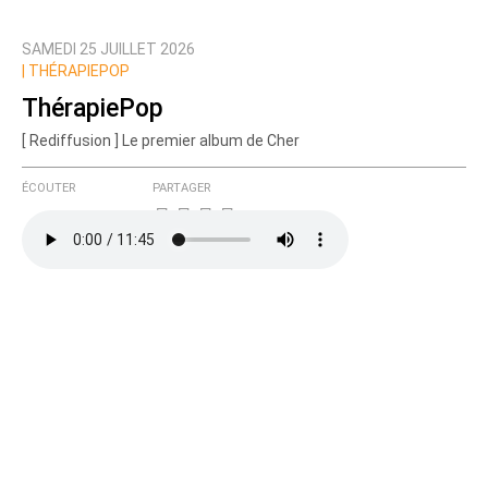
SAMEDI 25 JUILLET 2026
Prévenez-moi de tous les nouveaux commentaires
|
THÉRAPIEPOP
de cette discussion par email
ThérapiePop
[ Rediffusion ] Le premier album de Cher
ÉCOUTER
PARTAGER