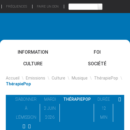
FRÉQUENCES
FAIRE UN DON
INFORMATION
FOI
CULTURE
SOCIÉTÉ
Accueil
\
Emissions
\
Culture
\
Musique
\
ThérapiePop
\
ThérapiePop
S'ABONNER
MARDI
THÉRAPIEPOP
DURÉE
À
2 JUIN
12
L'ÉMISSION
2026
MIN