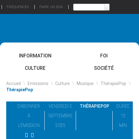
FRÉQUENCES
FAIRE UN DON
INFORMATION
FOI
CULTURE
SOCIÉTÉ
Accueil
\
Emissions
\
Culture
\
Musique
\
ThérapiePop
\
ThérapiePop
S'ABONNER
VENDREDI 5
THÉRAPIEPOP
DURÉE
À
SEPTEMBRE
12
L'ÉMISSION
2025
MIN