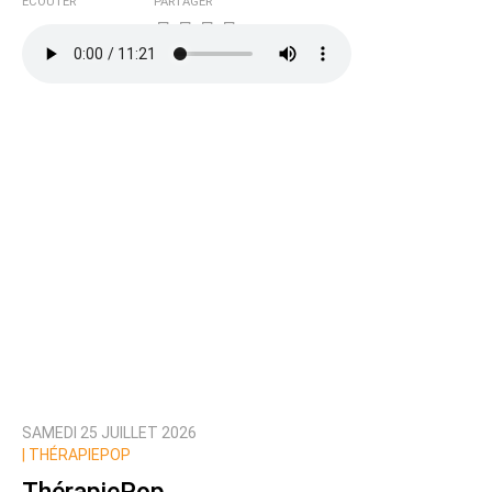
ÉCOUTER
PARTAGER
Ajoutez votre commentaire ici
Texte de votre message
SAMEDI 25 JUILLET 2026
Prévenez-moi de tous les nouveaux commentaires
|
THÉRAPIEPOP
de cette discussion par email