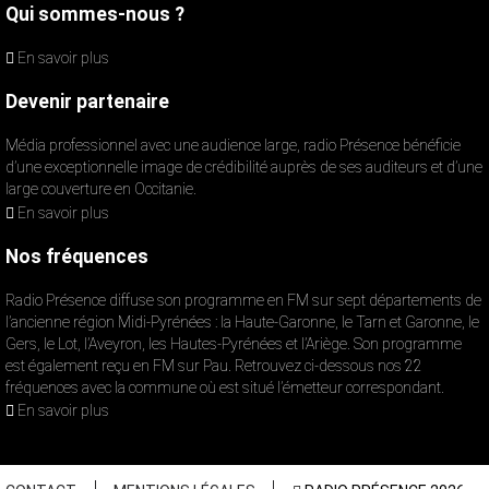
Qui sommes-nous ?
En savoir plus
Devenir partenaire
Média professionnel avec une audience large, radio Présence bénéficie
d’une exceptionnelle image de crédibilité auprès de ses auditeurs et d’une
large couverture en Occitanie.
En savoir plus
Nos fréquences
Radio Présence diffuse son programme en FM sur sept départements de
l’ancienne région Midi-Pyrénées : la Haute-Garonne, le Tarn et Garonne, le
Gers, le Lot, l’Aveyron, les Hautes-Pyrénées et l’Ariège. Son programme
est également reçu en FM sur Pau. Retrouvez ci-dessous nos 22
fréquences avec la commune où est situé l’émetteur correspondant.
En savoir plus