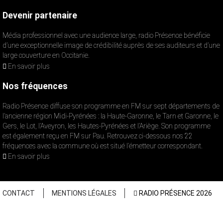
Devenir partenaire
Média professionnel avec une audience large, radio Présence bénéficie
d’une exceptionnelle image de crédibilité auprès de ses auditeurs et d’une
large couverture en Occitanie.
En savoir plus
Nos fréquences
Radio Présence diffuse son programme en FM sur sept départements de
l’ancienne région Midi-Pyrénées : la Haute-Garonne, le Tarn et Garonne, le
Gers, le Lot, l’Aveyron, les Hautes-Pyrénées et l’Ariège. Son programme
est également reçu en FM sur Pau. Retrouvez ci-dessous nos 22
fréquences avec la commune où est situé l’émetteur correspondant.
En savoir plus
CONTACT
MENTIONS LÉGALES
RADIO PRÉSENCE 2026