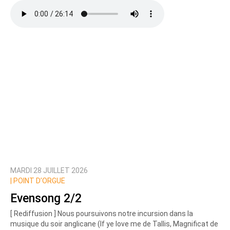
Texte de votre message
MARDI 28 JUILLET 2026
Prévenez-moi de tous les nouveaux commentaires
|
POINT D’ORGUE
de cette discussion par email
Evensong 2/2
[ Rediffusion ] Nous poursuivons notre incursion dans la
musique du soir anglicane (If ye love me de Tallis, Magnificat de