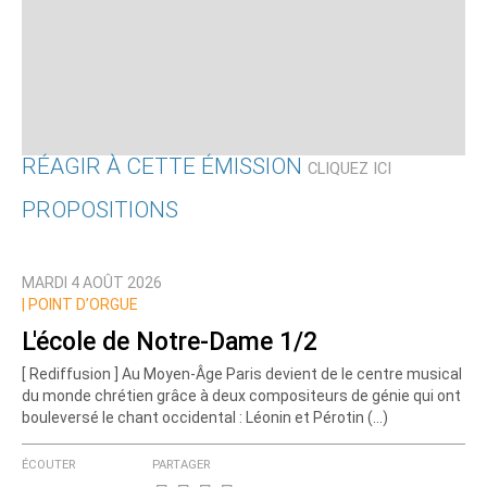
RÉAGIR À CETTE ÉMISSION
CLIQUEZ ICI
PROPOSITIONS
Qui êtes-vous ?
MARDI 4 AOÛT 2026
Nom
|
POINT D’ORGUE
L'école de Notre-Dame 1/2
[ Rediffusion ] Au Moyen-Âge Paris devient de le centre musical
Courriel (non publié)
du monde chrétien grâce à deux compositeurs de génie qui ont
bouleversé le chant occidental : Léonin et Pérotin (…)
ÉCOUTER
PARTAGER
Ajoutez votre commentaire ici